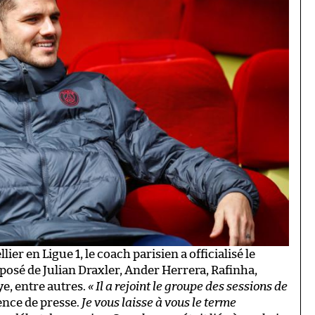
ier en Ligue 1, le coach parisien a officialisé le
mposé de Julian Draxler, Ander Herrera, Rafinha,
e, entre autres.
« Il a rejoint le groupe des sessions de
ence de presse.
Je vous laisse à vous le terme