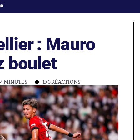
ne
lier : Mauro
z boulet
4 MINUTES
176
RÉACTIONS