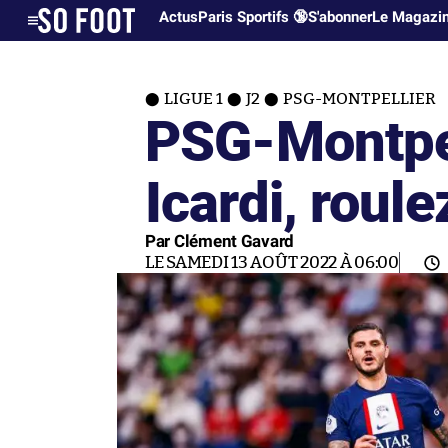
Actus
Paris Sportifs 🔞
S'abonner
Le Magazi
LIGUE 1
J2
PSG-MONTPELLIER
PSG-Montpel
Icardi, roule
Par Clément Gavard
LE SAMEDI 13 AOÛT 2022 À 06:00