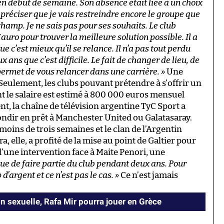
 en début de semaine. Son absence était liée à un choix
ui préciser que je vais restreindre encore le groupe que
champ. Je ne sais pas pour ses souhaits. Le club
auro pour trouver la meilleure solution possible. Il a
e c’est mieux qu’il se relance. Il n’a pas tout perdu
 ans que c’est difficile. Le fait de changer de lieu, de
permet de vous relancer dans une carrière. »
Une
 Seulement, les clubs pouvant prétendre à s’offrir un
t le salaire est estimé à 800 000 euros mensuel
, la chaîne de télévision argentine TyC Sport a
bondir en prêt à Manchester United ou Galatasaray.
oins de trois semaines et le clan de l’Argentin
 elle, a profité de la mise au point de Galtier pour
’une intervention face à Maite Penori, une
inue de faire partie du club pendant deux ans. Pour
d’argent et ce n’est pas le cas. »
Ce n’est jamais
sexuelle, Rafa Mir pourra jouer en Grèce