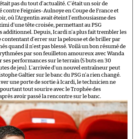
ait pas du tout d’actualité. C’était un soir de
é contre Feignies-Aulnoye en Coupe de France et
ir, où l’Argentin avait éteint l’enthousiasme des
imi d’une tête croisée, permettant au PSG
 additionnel. Depuis, Icardi n’a plus fait trembler les
 contentant d’errer sur la pelouse et de briller par
hés quand il n’est pas blessé. Voilà un bon résumé de
 rythmées par son feuilleton amoureux avec Wanda
r ses performances sur le terrain (5 buts en 30
tes de jeu). L’arrivée d’un nouvel entraîneur peut
ristophe Galtier sur le banc du PSG n’a rien changé.
r une porte de sortie à Icardi, le technicien ne
 pourtant tout sourire avec le Trophée des
après avoir passé la rencontre sur le banc.