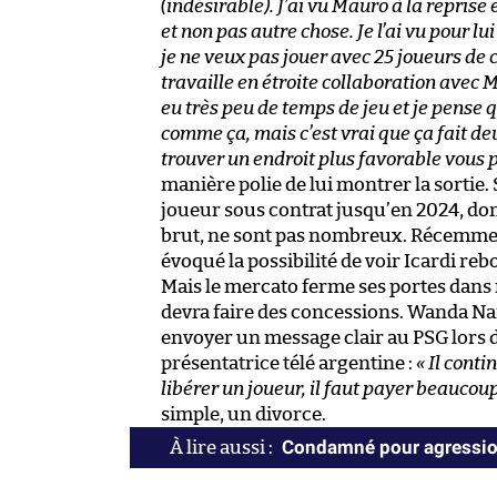
(indésirable). J’ai vu Mauro à la reprise
et non pas autre chose. Je l’ai vu pour l
je ne veux pas jouer avec 25 joueurs de 
travaille en étroite collaboration avec M
eu très peu de temps de jeu et je pense qu
comme ça, mais c’est vrai que ça fait deux
trouver un endroit plus favorable vous 
manière polie de lui montrer la sortie.
joueur sous contrat jusqu’en 2024, don
brut, ne sont pas nombreux. Récemment
évoqué la possibilité de voir Icardi re
Mais le mercato ferme ses portes dans m
devra faire des concessions. Wanda Nara,
envoyer un message clair au PSG lors d
présentatrice télé argentine :
« Il cont
libérer un joueur, il faut payer beaucoup 
simple, un divorce.
Condamné pour agression 