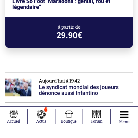
Livre So Foot "Maradona : génial, fou et
légendaire"
à partir de
29.90€
Aujourd'hui à 19:42
Le syndicat mondial des joueurs
dénonce aussi Infantino
10
Aujourd'hui à 18:14
La doublure de Donnarumma part
Accueil
Actus
Boutique
Forum
pour presque 50 millions d’euros
Menu