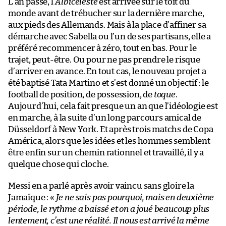
L’an passé, l’
Albiceleste
est arrivée sur le toit du
monde avant de trébucher sur la dernière marche,
aux pieds des Allemands. Mais à la place d’affiner sa
démarche avec Sabella ou l’un de ses partisans, elle a
préféré recommencer à zéro, tout en bas. Pour le
trajet, peut-être. Ou pour ne pas prendre le risque
d’arriver en avance. En tout cas, le nouveau projet a
été baptisé Tata Martino et s’est donné un objectif : le
football de position, de possession, de
toque
.
Aujourd’hui, cela fait presque un an que l’idéologie est
en marche, à la suite d’un long parcours amical de
Düsseldorf à New York. Et après trois matchs de Copa
América, alors que les idées et les hommes semblent
être enfin sur un chemin rationnel et travaillé, il y a
quelque chose qui cloche.
Messi en a parlé après avoir vaincu sans gloire la
Jamaïque : «
Je ne sais pas pourquoi, mais en deuxième
période, le rythme a baissé et on a joué beaucoup plus
lentement, c’est une réalité. Il nous est arrivé la même