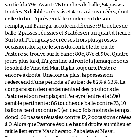
sortie à la 79e. Avant : 76 touches de balle, 54 passes
tentées, 3 dribbles réussis et 4 occasions créées, dont
celle du but. Après, voilà le rendement de son
remplaçant Banega, acculé en défense : 9 touches de
balle, 2 passes réussies et 3 ratées en un quart d’heure.
Surtout, l’Uruguay se crée ses trois plus grosses
occasions lorsque le sens du contrôle de jeu de
Pastore se trouve sur le banc : 80e, 87e et 90e. Quatre
jours plus tard, l’Argentine affronte la Jamaïque sous
le soleil de Viña del Mar. Biglia toujours, Pastore
encore à droite. Une fois de plus, la possession
redescend d’une période à l’autre : de 82% à 63%. La
comparaison des rendements et des positions de
Pastore et son remplaçant Pereyra (entré à la 59e)
semble pertinente : 86 touches de balle contre 23, 10
ballons perdus contre 9 (en deux fois moins de temps,
donc), 68 passes réussies contre 12, 2 occasions créées
à 0. Alors que Pastore évolue haut à droite au milieu et
fait le lien entre Mascherano, Zabaleta et Messi,