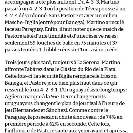
accompagné a été plus influent. Du 4-3-3, Martino
passe à un 4-2-3-1 où la position de Tévez pousse à un
4-2-4 désordonné. Sans Pastore et avec un milieu
Masche-Biglia (entré pour Banega), Martino a reculé
face au Paraguay. Enfin, il faut noter que ce match de
Pastore a été d’une timidité et d’une réserve rares :
seulement 59 touches de balle en 75 minutes et 37
passes tentées, 1 dribble réussi et 1 occasion créée.
Trois jours plus tard, toujours à La Serena, Martino
affronte Tabárez dans le Clásico du Rio de la Plata.
Cette fois-ci, la sécurité Biglia remplace le frisson
Banega, et Pastore joue bien plus haut dans ce qui
ressemble à un 4-2-3-1. L’Uruguay résiste longtemps :
Agüero marque à la 56e. Deux changements
uruguayens changent le plan de jeu rival à l’heure de
jeu (Hernandez et Sánchez). Comme contre le
Paraguay, la possession chute à nouveau : de 74% en
première période à 62% en seconde. Cette fois,
l’influence de Pastore saute aux yeux avant et après sa