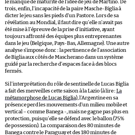
le manque de maturité de l’idée de jeu de Martino. De
trois, enfin, l’incapacité de la paire Masche-Biglia à
dicter le jeu sans les pieds d’un Pastore. Lors de sa
révélation au Mondial, il faut dire qu’elle n’avait pas
été mise à l’épreuve de la prise d’initiative, ayant
toujours affronté des équipes plus entreprenantes
dans le jeu (Belgique, Pays-Bas, Allemagne). Une autre
analyse s’impose donc : la pertinence de l’association
de Biglia aux côtés de Mascherano dans un système
guidé par la recherche d’espaces face à des blocs
fermés.
Si l’interprétation du rôle de sentinelle de Lucas Biglia
a fait des merveilles cette saison à la Lazio (à lire :
La
métamorphose de Lucas Biglia
), l’Argentine en sa
présence perd les mouvements d’un milieu mobile et
vertical – comme Banega -, mais ne gagne pas plus en
protection, puisqu’elle se défend avec le ballon (75%
de possession). La comparaison des 80 minutes de
Banega contre le Paraguay et des 180 minutes de