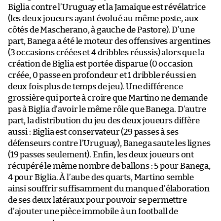
Biglia contre l’Uruguay et la Jamaïque est révélatrice
(les deux joueurs ayant évolué au même poste, aux
côtés de Mascherano, à gauche de Pastore). D’une
part, Banega a été le moteur des offensives argentines
(3 occasions créées et 4 dribbles réussis) alors que la
création de Biglia est portée disparue (0 occasion
créée, 0 passe en profondeur et 1 dribble réussi en
deux fois plus de temps de jeu). Une différence
grossière qui porte à croire que Martino ne demande
pas à Biglia d’avoir le même rôle que Banega. D’autre
part, la distribution du jeu des deux joueurs diffère
aussi : Biglia est conservateur (29 passes à ses
défenseurs contre l’Uruguay), Banega saute les lignes
(19 passes seulement). Enfin, les deux joueurs ont
récupéré le même nombre de ballons : 5 pour Banega,
4 pour Biglia. À l’aube des quarts, Martino semble
ainsi souffrir suffisamment du manque d’élaboration
de ses deux latéraux pour pouvoir se permettre
d’ajouter une pièce immobile à un football de