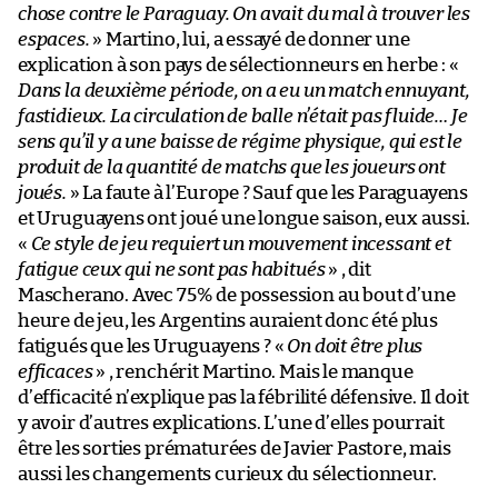
chose contre le Paraguay. On avait du mal à trouver les
espaces.
» Martino, lui, a essayé de donner une
explication à son pays de sélectionneurs en herbe : «
Dans la deuxième période, on a eu un match ennuyant,
fastidieux. La circulation de balle n’était pas fluide… Je
sens qu’il y a une baisse de régime physique, qui est le
produit de la quantité de matchs que les joueurs ont
joués.
» La faute à l’Europe ? Sauf que les Paraguayens
et Uruguayens ont joué une longue saison, eux aussi.
«
Ce style de jeu requiert un mouvement incessant et
fatigue ceux qui ne sont pas habitués
» , dit
Mascherano. Avec 75% de possession au bout d’une
heure de jeu, les Argentins auraient donc été plus
fatigués que les Uruguayens ? «
On doit être plus
efficaces
» , renchérit Martino. Mais le manque
d’efficacité n’explique pas la fébrilité défensive. Il doit
y avoir d’autres explications. L’une d’elles pourrait
être les sorties prématurées de Javier Pastore, mais
aussi les changements curieux du sélectionneur.