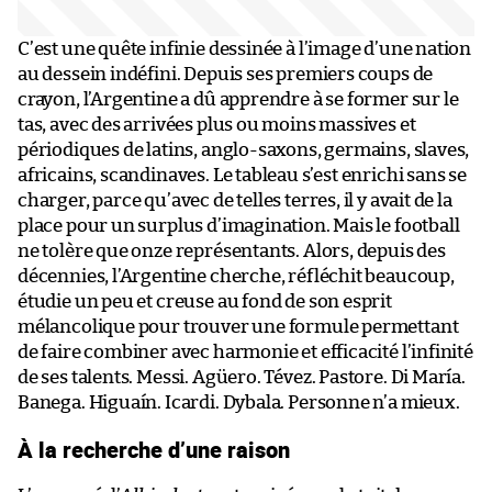
C’est une quête infinie dessinée à l’image d’une nation
au dessein indéfini. Depuis ses premiers coups de
crayon, l’Argentine a dû apprendre à se former sur le
tas, avec des arrivées plus ou moins massives et
périodiques de latins, anglo-saxons, germains, slaves,
africains, scandinaves. Le tableau s’est enrichi sans se
charger, parce qu’avec de telles terres, il y avait de la
place pour un surplus d’imagination. Mais le football
ne tolère que onze représentants. Alors, depuis des
décennies, l’Argentine cherche, réfléchit beaucoup,
étudie un peu et creuse au fond de son esprit
mélancolique pour trouver une formule permettant
de faire combiner avec harmonie et efficacité l’infinité
de ses talents. Messi. Agüero. Tévez. Pastore. Di María.
Banega. Higuaín. Icardi. Dybala. Personne n’a mieux.
À la recherche d’une raison