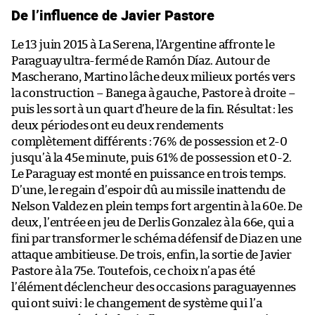
De l’influence de Javier Pastore
Le 13 juin 2015 à La Serena, l’Argentine affronte le
Paraguay ultra-fermé de Ramón Díaz. Autour de
Mascherano, Martino lâche deux milieux portés vers
la construction – Banega à gauche, Pastore à droite –
puis les sort à un quart d’heure de la fin. Résultat : les
deux périodes ont eu deux rendements
complètement différents : 76% de possession et 2-0
jusqu’à la 45e minute, puis 61% de possession et 0-2.
Le Paraguay est monté en puissance en trois temps.
D’une, le regain d’espoir dû au missile inattendu de
Nelson Valdez en plein temps fort argentin à la 60e. De
deux, l’entrée en jeu de Derlis Gonzalez à la 66e, qui a
fini par transformer le schéma défensif de Diaz en une
attaque ambitieuse. De trois, enfin, la sortie de Javier
Pastore à la 75e. Toutefois, ce choix n’a pas été
l’élément déclencheur des occasions paraguayennes
qui ont suivi : le changement de système qui l’a