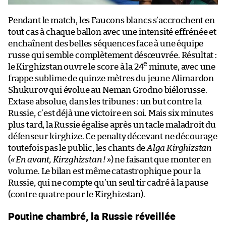
Pendant le match, les Faucons blancs s’accrochent en
tout cas à chaque ballon avec une intensité effrénée et
enchaînent des belles séquences face à une équipe
russe qui semble complètement désœuvrée. Résultat :
e
le Kirghizstan ouvre le score à la 24
minute, avec une
frappe sublime de quinze mètres du jeune Alimardon
Shukurov qui évolue au Neman Grodno biélorusse.
Extase absolue, dans les tribunes : un but contre la
Russie, c’est déjà une victoire en soi. Mais six minutes
plus tard, la Russie égalise après un tacle maladroit du
défenseur kirghize. Ce penalty décevant ne décourage
toutefois pas le public, les chants de
Alga Kirghizstan
(
« En avant, Kirzghizstan ! »
) ne faisant que monter en
volume. Le bilan est même catastrophique pour la
Russie, qui ne compte qu’un seul tir cadré à la pause
(contre quatre pour le Kirghizstan).
Poutine chambré, la Russie réveillée