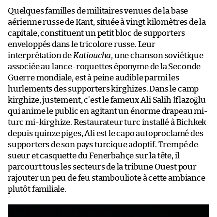
Quelques familles de militaires venues de la base
aérienne russe de Kant, située à vingt kilomètres de la
capitale, constituent un petit bloc de supporters
enveloppés dans le tricolore russe. Leur
interprétation de
Katioucha
, une chanson soviétique
associée au lance-roquettes éponyme de la Seconde
Guerre mondiale, est à peine audible parmi les
hurlements des supporters kirghizes. Dans le camp
kirghize, justement, c’est le fameux Ali Salih İflazoğlu
qui anime le public en agitant un énorme drapeau mi-
turc mi-kirghize. Restaurateur turc installé à Bichkek
depuis quinze piges, Ali est le capo autoproclamé des
supporters de son pays turcique adoptif. Trempé de
sueur et casquette du Fenerbahçe sur la tête, il
parcourt tous les secteurs de la tribune Ouest pour
rajouter un peu de feu stambouliote à cette ambiance
plutôt familiale.