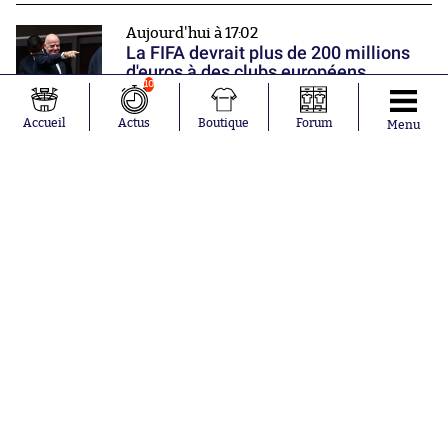
Aujourd'hui à 17:02
La FIFA devrait plus de 200 millions
d'euros à des clubs européens
10
Accueil
Actus
Boutique
Forum
Menu
Aujourd'hui à 16:39
L’Uruguay pose une de ses légendes
sur son banc
Aujourd'hui à 16:10
Des organisations pour les droits
humains demandent une « réforme
systémique » de la FIFA
Nos partenaires