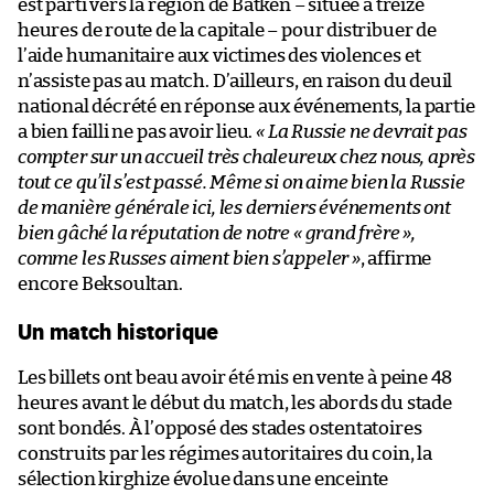
est parti vers la région de Batken – située à treize
heures de route de la capitale – pour distribuer de
l’aide humanitaire aux victimes des violences et
n’assiste pas au match. D’ailleurs, en raison du deuil
national décrété en réponse aux événements, la partie
a bien failli ne pas avoir lieu.
« La Russie ne devrait pas
compter sur un accueil très chaleureux chez nous, après
tout ce qu’il s’est passé. Même si on aime bien la Russie
de manière générale ici, les derniers événements ont
bien gâché la réputation de notre « grand frère »,
comme les Russes aiment bien s’appeler »
, affirme
encore Beksoultan.
Un match historique
Les billets ont beau avoir été mis en vente à peine 48
heures avant le début du match, les abords du stade
sont bondés. À l’opposé des stades ostentatoires
construits par les régimes autoritaires du coin, la
sélection kirghize évolue dans une enceinte