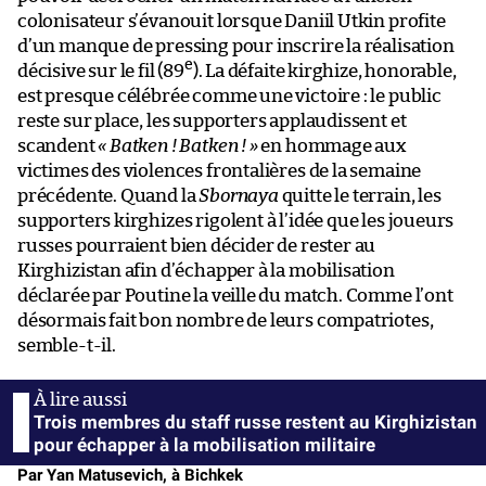
colonisateur s’évanouit lorsque Daniil Utkin profite
d’un manque de pressing pour inscrire la réalisation
e
décisive sur le fil (89
). La défaite kirghize, honorable,
est presque célébrée comme une victoire : le public
reste sur place, les supporters applaudissent et
scandent
« Batken ! Batken ! »
en hommage aux
victimes des violences frontalières de la semaine
précédente. Quand la
Sbornaya
quitte le terrain, les
supporters kirghizes rigolent à l’idée que les joueurs
russes pourraient bien décider de rester au
Kirghizistan afin d’échapper à la mobilisation
déclarée par Poutine la veille du match. Comme l’ont
désormais fait bon nombre de leurs compatriotes,
semble-t-il.
Trois membres du staff russe restent au Kirghizistan
pour échapper à la mobilisation militaire
Par Yan Matusevich, à Bichkek