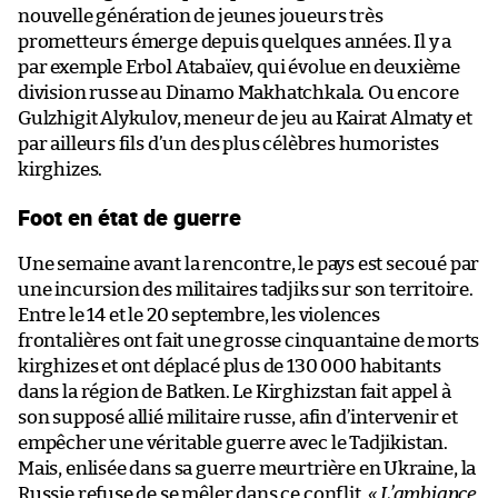
nouvelle génération de jeunes joueurs très
prometteurs émerge depuis quelques années. Il y a
par exemple Erbol Atabaïev, qui évolue en deuxième
division russe au Dinamo Makhatchkala. Ou encore
Gulzhigit Alykulov, meneur de jeu au Kairat Almaty et
par ailleurs fils d’un des plus célèbres humoristes
kirghizes.
Foot en état de guerre
Une semaine avant la rencontre, le pays est secoué par
une incursion des militaires tadjiks sur son territoire.
Entre le 14 et le 20 septembre, les violences
frontalières ont fait une grosse cinquantaine de morts
kirghizes et ont déplacé plus de 130 000 habitants
dans la région de Batken. Le Kirghizstan fait appel à
son supposé allié militaire russe, afin d’intervenir et
empêcher une véritable guerre avec le Tadjikistan.
Mais, enlisée dans sa guerre meurtrière en Ukraine, la
Russie refuse de se mêler dans ce conflit.
« L’ambiance