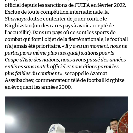
officiel depuis les sanctions de l’UEFA en février 2022.
Exclue de toute compétition internationale, la
Sbornaya
doit se contenter de jouer contre le
Kirghizstan (un des rares pays à avoir accepté de
l’accueillir). Dans un pays où ce sont les sports de
combat qui font l’objet de la fierté nationale, le football
n’a jamais été prioritaire.
« Il y a eu un moment, nous ne
participions même plus aux qualifications pour la
Coupe d’Asie des nations, nous avons passé des années
entières sans match officiel et nous étions parmi les
plus faibles du continent »
, se rappelle Azamat
Assylbachev, commentateur télé de football kirghize,
en évoquant les années 2000.