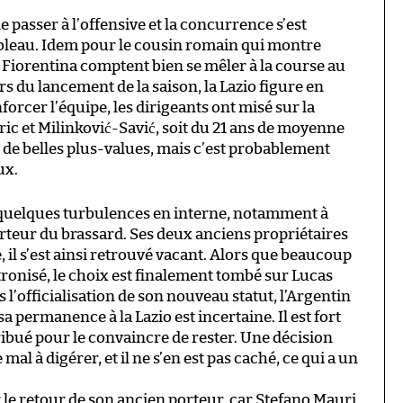
de passer à l’offensive et la concurrence s’est
ableau. Idem pour le cousin romain qui montre
la Fiorentina comptent bien se mêler à la course au
rs du lancement de la saison, la Lazio figure en
orcer l’équipe, les dirigeants ont misé sur la
ric et Milinković-Savić, soit du 21 ans de moyenne
et de belles plus-values, mais c’est probablement
ux.
t quelques turbulences en interne, notamment à
rteur du brassard. Ses deux anciens propriétaires
 il s’est ainsi retrouvé vacant. Alors que beaucoup
tronisé, le choix est finalement tombé sur Lucas
 l’officialisation de son nouveau statut, l’Argentin
permanence à la Lazio est incertaine. Il est fort
tribué pour le convaincre de rester. Une décision
l à digérer, et il ne s’en est pas caché, ce qui a un
 le retour de son ancien porteur, car Stefano Mauri