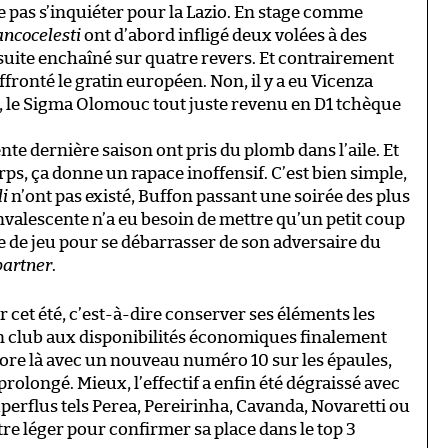
ne pas s’inquiéter pour la Lazio. En stage comme
ancocelesti
ont d’abord infligé deux volées à des
nsuite enchaîné sur quatre revers. Et contrairement
affronté le gratin européen. Non, il y a eu Vicenza
3), le Sigma Olomouc tout juste revenu en D1 tchèque
ente dernière saison ont pris du plomb dans l’aile. Et
rps, ça donne un rapace inoffensif. C’est bien simple,
li
n’ont pas existé, Buffon passant une soirée des plus
onvalescente n’a eu besoin de mettre qu’un petit coup
e de jeu pour se débarrasser de son adversaire du
partner
.
dur cet été, c’est-à-dire conserver ses éléments les
un club aux disponibilités économiques finalement
core là avec un nouveau numéro 10 sur les épaules,
rolongé. Mieux, l’effectif a enfin été dégraissé avec
erflus tels Perea, Pereirinha, Cavanda, Novaretti ou
tre léger pour confirmer sa place dans le top 3