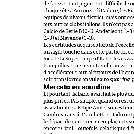
de fausser tout jugement, difficile de 
chaque été à Auronzo di Cadore, les
Bi
équipes de niveau district, mais ont e
aux autres clubs italiens, ils n’ont pas 
Calcio de Serie B (0-1), Anderlecht (1-
(1-3) et Mayence (0-3).
Les certitudes acquises lors de l’excell
un aigle touché dans cette partie du co
lors de la Supercoupe d’Italie, les
Lazia
tranquilles. Une Juventus elle aussi c
d’accélérateur aux alentours de l’heur
soir, transformé en vulgaire
sparring-
Mercato en sourdine
Et pourtant, la Lazio avait fait le plus 
plus prisés. Pas simple, quand on est 
assez limitées. Felipe Anderson est en
Candreva aussi, Marchetti et Radu ont p
le départ de nombreux remplaçants sup
encore Ciani. Toutefois, cela risque d’ê