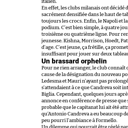
italien.
En effet, les clubs milanais ont décidé 
sacrément densifiée dans le haut de t
toujours les crocs. Enfin, le Napoli et 
podium. C’est bien simple, à quatre jou
troisième ou quatrième ligne. Pour renf
jeunesse. Kishna, Morrison, Hoedt, Pat
d’age. C’est jeune, ça frétille, ça prom
insuffisant pour jouer sur deux tablea
Un brassard orphelin
Pour ne rien arranger, le club connaî
cause de la désignation du nouveau po
Ledesma et Mauri n’ayant pas prolongé,
s’attendaient à ce que Candreva soit in
Biglia. Cependant, quelques jours après
annonce en conférence de presse que sa 
probable que le capitanat lui ait été at
qu’Antonio Candreva a eu beaucoup de ma
peu pourri l’ambiance à Formello.
Un dilemme qui pourrait être réglé par