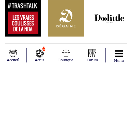
10
Accueil
Actus
Boutique
Forum
Menu
Abonnements
Contacts
La boutique SO PRESS
Mentions légales
Conditions générales d'utilisation
Publicité
Consentement RGPD
Recrutement
Joueurs en
Équipes en
tendance
tendance
Mohamed
Chelsea
Salah
Paris Saint-