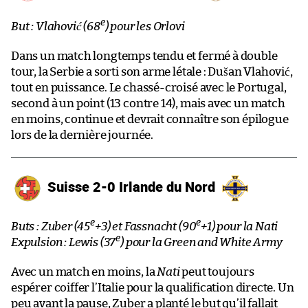
e
But : Vlahović (68
) pour les Orlovi
Dans un match longtemps tendu et fermé à double
tour, la Serbie a sorti son arme létale : Dušan Vlahović,
tout en puissance. Le chassé-croisé avec le Portugal,
second à un point (13 contre 14), mais avec un match
en moins, continue et devrait connaître son épilogue
lors de la dernière journée.
Suisse 2-0 Irlande du Nord
e
e
Buts : Zuber (45
+3) et Fassnacht (90
+1) pour la Nati
e
Expulsion : Lewis (37
) pour la Green and White Army
Avec un match en moins, la
Nati
peut toujours
espérer coiffer l’Italie pour la qualification directe. Un
peu avant la pause, Zuber a planté le but qu’il fallait