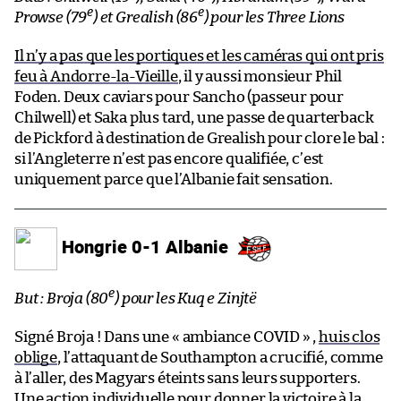
e
e
Prowse (79
) et Grealish (86
) pour les Three Lions
Il n’y a pas que les portiques et les caméras qui ont pris
feu à Andorre-la-Vieille
, il y aussi monsieur Phil
Foden. Deux caviars pour Sancho (passeur pour
Chilwell) et Saka plus tard, une passe de quarterback
de Pickford à destination de Grealish pour clore le bal :
si l’Angleterre n’est pas encore qualifiée, c’est
uniquement parce que l’Albanie fait sensation.
Hongrie 0-1 Albanie
e
But : Broja (80
) pour les Kuq e Zinjtë
Signé Broja ! Dans une « ambiance COVID » ,
huis clos
oblige
, l’attaquant de Southampton a crucifié, comme
à l’aller, des Magyars éteints sans leurs supporters.
Une action individuelle pour donner la victoire à la