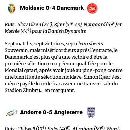
Moldavie 0-4 Danemark
e
e
e
Buts : Skov Olsen (23
), Kjær (34
sp), Nørgaard (39
) et
e
Mæhle (44
) pour la Danish Dynamite
Sept matchs, sept victoires, sept
clean sheets
.
Souverain, mais miséricordieux après l’entracte, le
Danemark n’est plus qu’à une victoire d’être la
première sélection européenne qualifiée pour le
Mondial qatari, après avoir joué au ping-pong contre
une bien fluette sélection moldave. Simon Kjær s’est
même payé le luxe de fracasser une transversale du
Stadion Zimbru… en marquant.
Andorre 0-5 Angleterre
e
e
e
Buts : Chilwell (19
), Saka (40
), Abraham (59
), Ward-