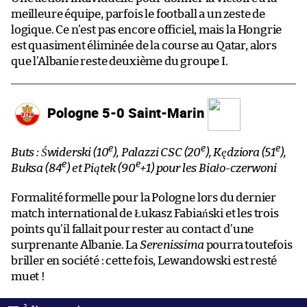
meilleure équipe, parfois le football a un zeste de
logique. Ce n’est pas encore officiel, mais la Hongrie
est quasiment éliminée de la course au Qatar, alors
que l’Albanie reste deuxième du groupe I.
Pologne 5-0 Saint-Marin
e
e
e
Buts : Świderski (10
), Palazzi CSC (20
), Kędziora (51
),
e
e
Buksa (84
) et Piątek (90
+1) pour les Biało-czerwoni
Formalité formelle pour la Pologne lors du dernier
match international de Łukasz Fabiański et les trois
points qu’il fallait pour rester au contact d’une
surprenante Albanie. La
Serenissima
pourra toutefois
briller en société : cette fois, Lewandowski est resté
muet !