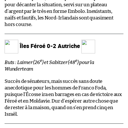
pour décanter la situation, servi sur un plateau
d’argent par le très en forme Embolo. Inexistants,
naïfs et fautifs, les Nord-Irlandais sont quasiment
hors course.
Îles Féroé 0-2 Autriche
e
e
Buts : Laimer (26
) et Sabitzer (48
) pour la
Wunderteam
Succès de sénateurs, mais succès sans doute
anecdotique pour les hommes de Franco Foda,
puisque l’Écosse ira en barrages en cas de victoire aux
Féroé et en Moldavie. Dur d’espérer autre chose que
de rester à la maison, quand on s’en prend cinq en
Israël.