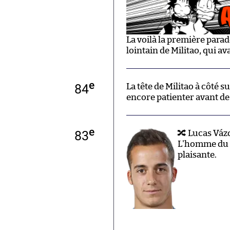
La voilà la première par
lointain de Militao, qui av
e
84
La tête de Militao à côté
encore patienter avant de 
e
83
🔀 Lucas Váz
L'homme du S
plaisante.