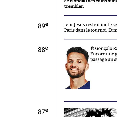
ce Mondial des clubs dima
trembler.
e
89
Igor Jesus reste donc le 
Paris dans le tournoi. Et
e
88
⚽ Gonçalo Ra
Encore une g
passage un s
e
87