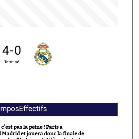
4
-
0
Terminé
ompos
Effectifs
'est pas la peine ! Paris a
Madrid et jouera donc la finale de