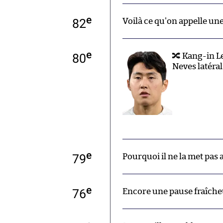
e
82
Voilà ce qu'on appelle une
e
80
🔀 Kang-in L
Neves latéral
e
79
Pourquoi il ne la met pas
e
76
Encore une pause fraîcheu