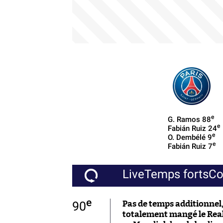
e
G. Ramos
88
e
Fabián Ruiz
24
e
O. Dembélé
9
e
Fabián Ruiz
7
Live
Temps forts
C
e
90
Pas de temps additionnel, c
totalement mangé le Real 