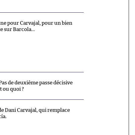
une pour Carvajal, pour un bien
 sur Barcola...
 Pas de deuxième passe décisive
t ou quoi ?
de Dani Carvajal, qui remplace
ía.