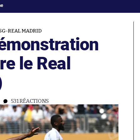
ne
SG-REAL MADRID
démonstration
e le Real
)
531
RÉACTIONS