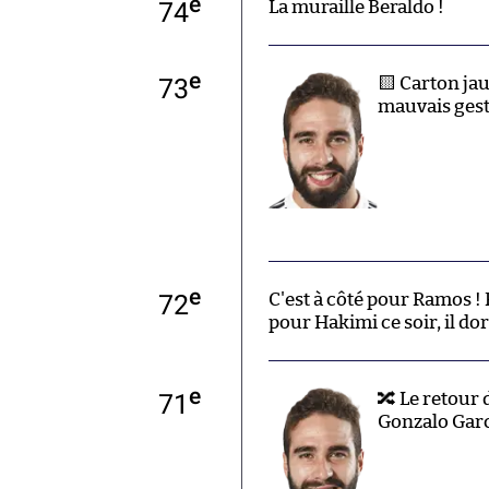
e
74
La muraille Beraldo !
e
73
🟨 Carton ja
mauvais geste
e
72
C'est à côté pour Ramos !
pour Hakimi ce soir, il dor
e
71
🔀 Le retour 
Gonzalo Garc