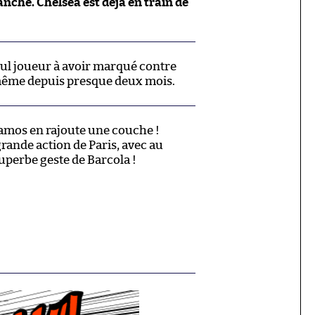
nche. Chelsea est déjà en train de
seul joueur à avoir marqué contre
 même depuis presque deux mois.
mos en rajoute une couche !
rande action de Paris, avec au
uperbe geste de Barcola !