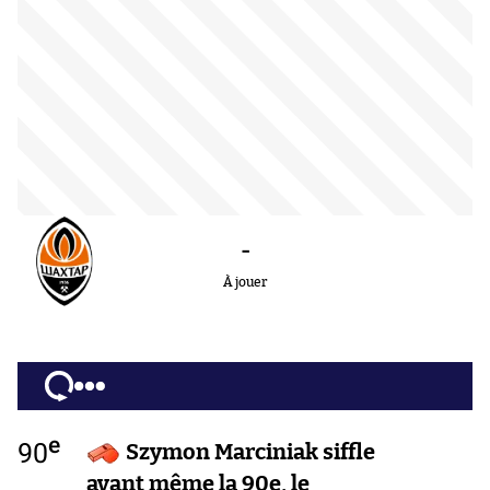
-
À jouer
e
90
Szymon Marciniak siffle
avant même la 90e, le