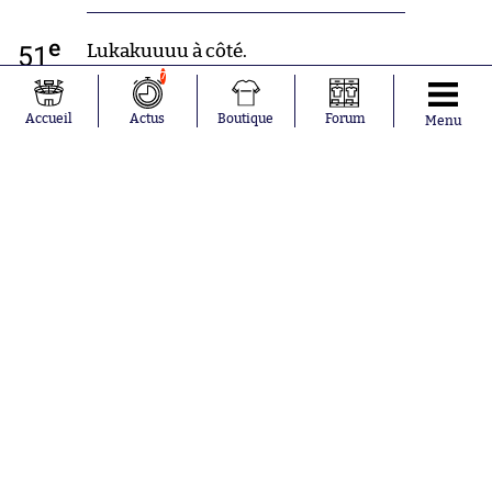
e
51
Lukakuuuu à côté.
7
e
Accueil
Actus
Boutique
Forum
Menu
49
Lautaro encore. Pyatov encore.
e
48
OH LE GESTE DE LAUTARO QUI
TENTE LE LOBE D’INSTINCT ET
PYATOV SE DÉTEND !!!!
Khocholava avait été mangé tout
cru.