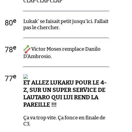
CLAP CLAP CLAP*
e
80
Lukak’ se faisait petit jusqu’ici. Fallait
pas le chercher.
e
78
Victor Moses remplace Danilo
D’Ambrosio.
e
77
ET ALLEZ LUKAKU POUR LE 4-
Z, SUR UN SUPER SERVICE DE
LAUTARO QUI LUI REND LA
PAREILLE !!!
Ça va trop vite. Ça fonce en finale de
C3.