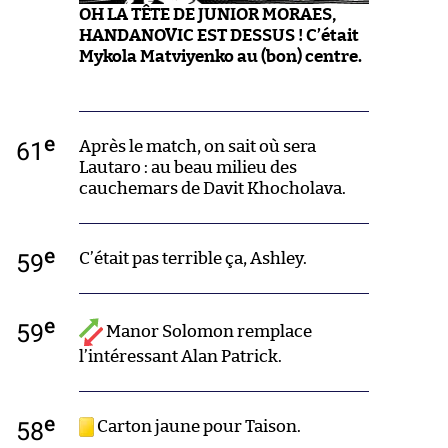
OH LA TÊTE DE JUNIOR MORAES,
HANDANOVIC EST DESSUS ! C’était
Mykola Matviyenko au (bon) centre.
e
61
Après le match, on sait où sera
Lautaro : au beau milieu des
cauchemars de Davit Khocholava.
e
59
C’était pas terrible ça, Ashley.
e
59
Manor Solomon remplace
l’intéressant Alan Patrick.
e
58
Carton jaune pour Taison.