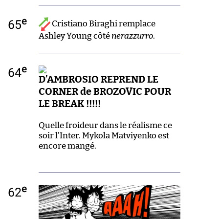
e
65
Cristiano Biraghi remplace
Ashley Young côté
nerazzurro
.
e
64
D’AMBROSIO REPREND LE
CORNER de BROZOVIC POUR
LE BREAK !!!!!
Quelle froideur dans le réalisme ce
soir l’Inter. Mykola Matviyenko est
encore mangé.
e
62