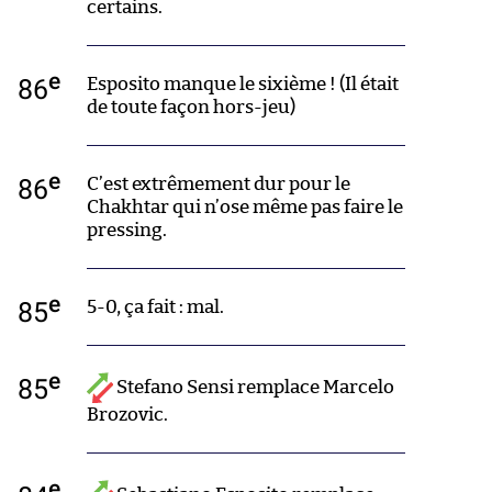
certains.
e
86
Esposito manque le sixième ! (Il était
de toute façon hors-jeu)
e
86
C’est extrêmement dur pour le
Chakhtar qui n’ose même pas faire le
pressing.
e
85
5-0, ça fait : mal.
e
85
Stefano Sensi remplace Marcelo
Brozovic.
e