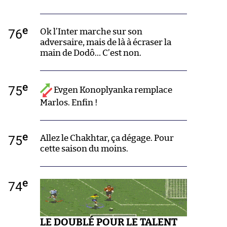
e
76
Ok l’Inter marche sur son
adversaire, mais de là à écraser la
main de Dodô… C’est non.
e
75
Evgen Konoplyanka remplace
Marlos. Enfin !
e
75
Allez le Chakhtar, ça dégage. Pour
cette saison du moins.
e
74
LE DOUBLÉ POUR LE TALENT