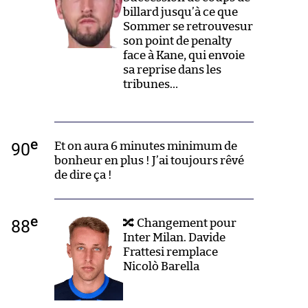
billard jusqu’à ce que
Sommer se retrouvesur
son point de penalty
face à Kane, qui envoie
sa reprise dans les
tribunes…
e
90
Et on aura 6 minutes minimum de
bonheur en plus ! J’ai toujours rêvé
de dire ça !
e
88
🔀 Changement pour
Inter Milan. Davide
Frattesi remplace
Nicolò Barella