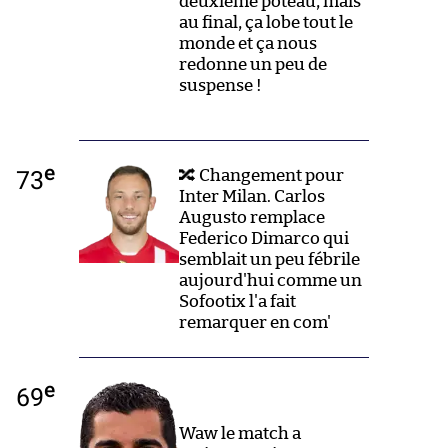
deuxième poteau, mais
au final, ça lobe tout le
monde et ça nous
redonne un peu de
suspense !
e
73
🔀 Changement pour
Inter Milan. Carlos
Augusto remplace
Federico Dimarco qui
semblait un peu fébrile
aujourd'hui comme un
Sofootix l'a fait
remarquer en com'
e
69
Waw le match a