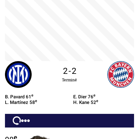
2
-
2
Terminé
e
e
B. Pavard
61
E. Dier
76
e
e
L. Martínez
58
H. Kane
52
e