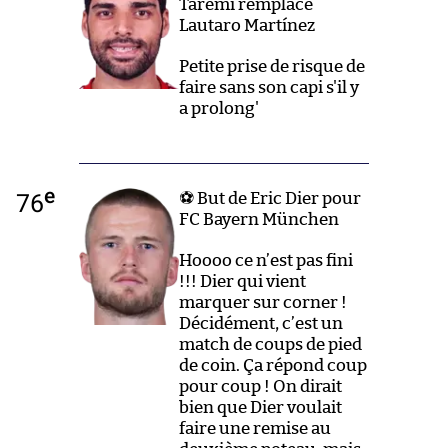
Taremi remplace
Lautaro Martínez
Petite prise de risque de
faire sans son capi s'il y
a prolong'
e
76
⚽ But de Eric Dier pour
FC Bayern München
Hoooo ce n’est pas fini
!!! Dier qui vient
marquer sur corner !
Décidément, c’est un
match de coups de pied
de coin. Ça répond coup
pour coup ! On dirait
bien que Dier voulait
faire une remise au