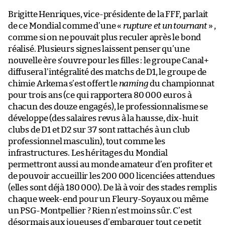
Brigitte Henriques, vice-présidente de la FFF, parlait
de ce Mondial comme d’une «
rupture et un tournant
» ,
comme si on ne pouvait plus reculer après le bond
réalisé. Plusieurs signes laissent penser qu’une
nouvelle ère s’ouvre pour les filles : le groupe Canal+
diffusera l’intégralité des matchs de D1, le groupe de
chimie Arkema s’est offert le
naming
du championnat
pour trois ans (ce qui rapportera 80 000 euros à
chacun des douze engagés), le professionnalisme se
développe (des salaires revus à la hausse, dix-huit
clubs de D1 et D2 sur 37 sont rattachés à un club
professionnel masculin), tout comme les
infrastructures. Les héritages du Mondial
permettront aussi au monde amateur d’en profiter et
de pouvoir accueillir les 200 000 licenciées attendues
(elles sont déjà 180 000). De là à voir des stades remplis
chaque week-end pour un Fleury-Soyaux ou même
un PSG-Montpellier ? Rien n’est moins sûr. C’est
désormais aux joueuses d’embarquer tout ce petit