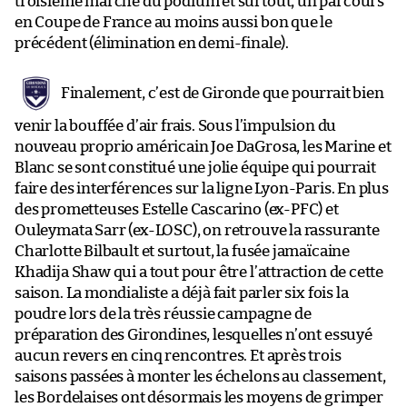
troisième marche du podium et surtout, un parcours
en Coupe de France au moins aussi bon que le
précédent (élimination en demi-finale).
Finalement, c’est de Gironde que pourrait bien
venir la bouffée d’air frais. Sous l’impulsion du
nouveau proprio américain Joe DaGrosa, les Marine et
Blanc se sont constitué une jolie équipe qui pourrait
faire des interférences sur la ligne Lyon-Paris. En plus
des prometteuses Estelle Cascarino (ex-PFC) et
Ouleymata Sarr (ex-LOSC), on retrouve la rassurante
Charlotte Bilbault et surtout, la fusée jamaïcaine
Khadija Shaw qui a tout pour être l’attraction de cette
saison. La mondialiste a déjà fait parler six fois la
poudre lors de la très réussie campagne de
préparation des Girondines, lesquelles n’ont essuyé
aucun revers en cinq rencontres. Et après trois
saisons passées à monter les échelons au classement,
les Bordelaises ont désormais les moyens de grimper