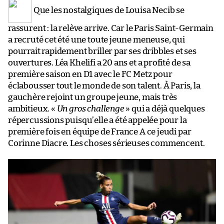
Que les nostalgiques de Louisa Necib se
rassurent : la relève arrive. Car le Paris Saint-Germain
a recruté cet été une toute jeune meneuse, qui
pourrait rapidement briller par ses dribbles et ses
ouvertures. Léa Khelifi a 20 ans et a profité de sa
première saison en D1 avec le FC Metz pour
éclabousser tout le monde de son talent. À Paris, la
gauchère rejoint un groupe jeune, mais très
ambitieux. «
Un gros challenge
» qui a déjà quelques
répercussions puisqu’elle a été appelée pour la
première fois en équipe de France A ce jeudi par
Corinne Diacre. Les choses sérieuses commencent.