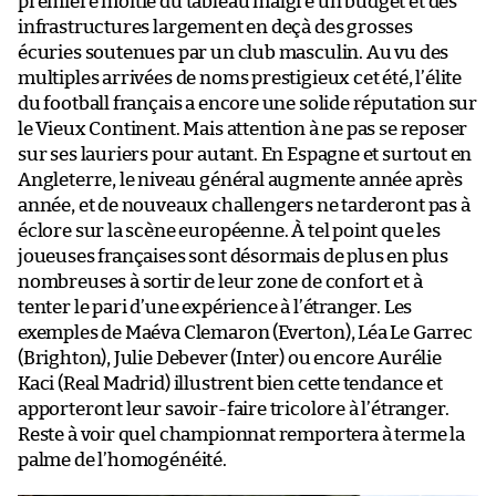
première moitié du tableau malgré un budget et des
infrastructures largement en deçà des grosses
écuries soutenues par un club masculin. Au vu des
multiples arrivées de noms prestigieux cet été, l’élite
du football français a encore une solide réputation sur
le Vieux Continent. Mais attention à ne pas se reposer
sur ses lauriers pour autant. En Espagne et surtout en
Angleterre, le niveau général augmente année après
année, et de nouveaux challengers ne tarderont pas à
éclore sur la scène européenne. À tel point que les
joueuses françaises sont désormais de plus en plus
nombreuses à sortir de leur zone de confort et à
tenter le pari d’une expérience à l’étranger. Les
exemples de Maéva Clemaron (Everton), Léa Le Garrec
(Brighton), Julie Debever (Inter) ou encore Aurélie
Kaci (Real Madrid) illustrent bien cette tendance et
apporteront leur savoir-faire tricolore à l’étranger.
Reste à voir quel championnat remportera à terme la
palme de l’homogénéité.