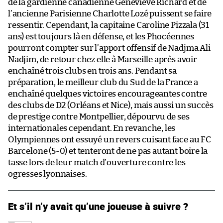
de la gardienne canadienne Geneviève Richard et de
l’ancienne Parisienne Charlotte Lozé puissent se faire
ressentir. Cependant, la capitaine Caroline Pizzala (31
ans) est toujours là en défense, et les Phocéennes
pourront compter sur l’apport offensif de Nadjma Ali
Nadjim, de retour chez elle à Marseille après avoir
enchaîné trois clubs en trois ans. Pendant sa
préparation, le meilleur club du Sud de la France a
enchaîné quelques victoires encourageantes contre
des clubs de D2 (Orléans et Nice), mais aussi un succès
de prestige contre Montpellier, dépourvu de ses
internationales cependant. En revanche, les
Olympiennes ont essuyé un revers cuisant face au FC
Barcelone (5-0) et tenteront de ne pas autant boire la
tasse lors de leur match d’ouverture contre les
ogresses lyonnaises.
Et s’il n’y avait qu’une joueuse à suivre ?