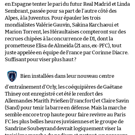
en Espagne tenter le pari du futur Real Madrid et Linda
Sembrant, passée pour sa part de l’autre côté des
Alpes, à la Juventus. Pour épauler les trois
mondialistes Valérie Gauvin, Sakina Karchaoui et
Marion Torrent, les Héraultaises compteront sur des
recrues chipées à la concurrence de D1, dont la
prometteuse Elisa de Almeida (21 ans, ex-PFC), tout
juste appelée en équipe de France par Corinne Diacre.
Suffisant pour viser plus haut ?
Bien installées dans leur nouveau centre
d’entraînement d’Orly, les coéquipières de Gaëtane
Thiney ont enregistré cet été le renfort des
Allemandes Marith Prießen (Francfort) et Claire Savin
(Sand) pour tenir la barre en défense. Mais la marche
semble encore trop haute pour faire revivre au Paris
FC les plus belles heures juvisiennes et le groupe de
Sandrine Soubeyrand devrait logiquement viser la