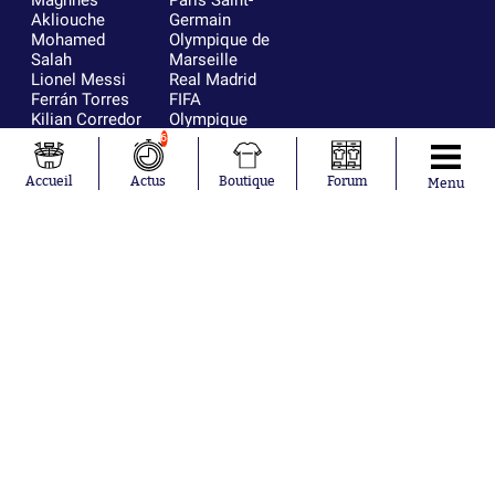
Maghnes
Paris Saint-
Akliouche
Germain
Mohamed
Olympique de
Salah
Marseille
Lionel Messi
Real Madrid
Ferrán Torres
FIFA
Kilian Corredor
Olympique
Franco
lyonnais
6
Mastantuono
AS Monaco
Orel Mangala
FC Barcelone
Accueil
Actus
Boutique
Forum
Menu
Rio Mavuba
Argentine
Rodri
RC Strasbourg
Mika Godts
Trabzonspor