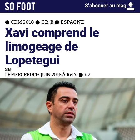
S’abonner au mag
CDM 2018
GR. B
ESPAGNE
Xavi comprend le
limogeage de
Lopetegui
SB
LE MERCREDI 13 JUIN 2018 À 16:15
62