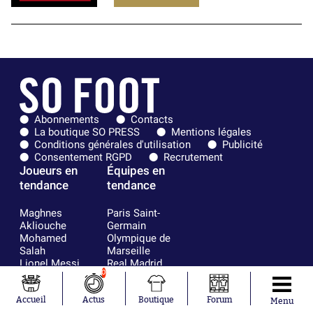
Abonnements
Contacts
La boutique SO PRESS
Mentions légales
Conditions générales d'utilisation
Publicité
Consentement RGPD
Recrutement
Joueurs en
Équipes en
tendance
tendance
Maghnes
Paris Saint-
Akliouche
Germain
Mohamed
Olympique de
Salah
Marseille
Lionel Messi
Real Madrid
0
Ferrán Torres
FIFA
Kilian Corredor
Olympique
Franco
lyonnais
Accueil
Actus
Boutique
Forum
Menu