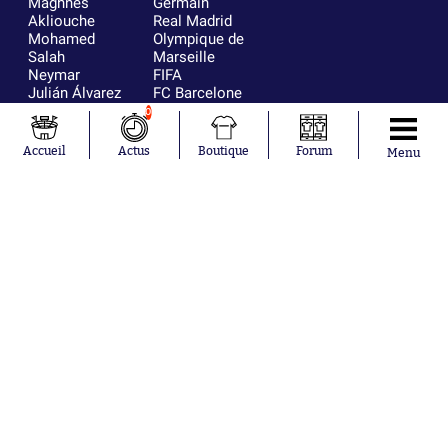
Maghnes
Germain
Akliouche
Real Madrid
Mohamed
Olympique de
Salah
Marseille
Neymar
FIFA
Julián Álvarez
FC Barcelone
Ferrán Torres
Argentine
0
Kilian Corredor
Olympique
Franco
lyonnais
Accueil
Actus
Boutique
Forum
Menu
Mastantuono
AS Monaco
Orel Mangala
RC Strasbourg
Rio Mavuba
Trabzonspor