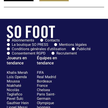
Abonnements
Contacts
La boutique SO PRESS
Mentions légales
Conditions générales d'utilisation
Publicité
Consentement RGPD
Recrutement
Joueurs en
Équipes en
tendance
tendance
Khalis Merah
FIFA
Loïs Openda
Real Madrid
Moussa
Bordeaux
Niakhaté
France
Nicolás
Chelsea
Tagliafico
Paris Saint-
Pavel Šulc
Germain
Gauthier Hein
Olympique
Lionel Messi
lyonnais