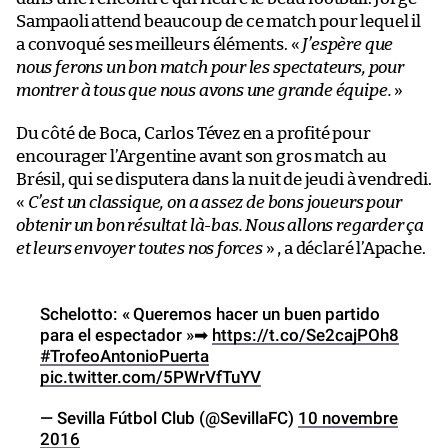
Sampaoli attend beaucoup de ce match pour lequel il
a convoqué ses meilleurs éléments. «
J’espère que
nous ferons un bon match pour les spectateurs, pour
montrer à tous que nous avons une grande équipe.
»
Du côté de Boca, Carlos Tévez en a profité pour
encourager l’Argentine avant son gros match au
Brésil, qui se disputera dans la nuit de jeudi à vendredi.
«
C’est un classique, on a assez de bons joueurs pour
obtenir un bon résultat là-bas. Nous allons regarder ça
et leurs envoyer toutes nos forces
» , a déclaré l’Apache.
Schelotto: « Queremos hacer un buen partido
para el espectador »➡
https://t.co/Se2cajPOh8
#TrofeoAntonioPuerta
pic.twitter.com/5PWrVfTuYV
— Sevilla Fútbol Club (@SevillaFC)
10 novembre
2016