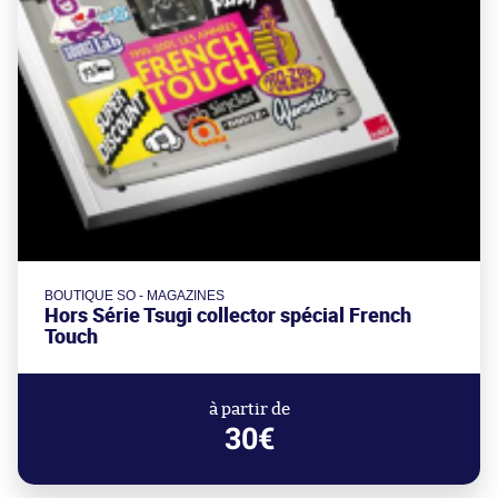
BOUTIQUE SO - MAGAZINES
Hors Série Tsugi collector spécial French
Touch
à partir de
30€