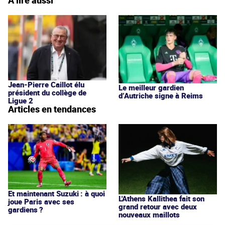
À lire aussi
Jean-Pierre Caillot élu
Le meilleur gardien
président du collège de
d’Autriche signe à Reims
Ligue 2
Articles en tendances
Et maintenant Suzuki : à quoi
L'Athens Kallithea fait son
joue Paris avec ses
grand retour avec deux
gardiens ?
nouveaux maillots