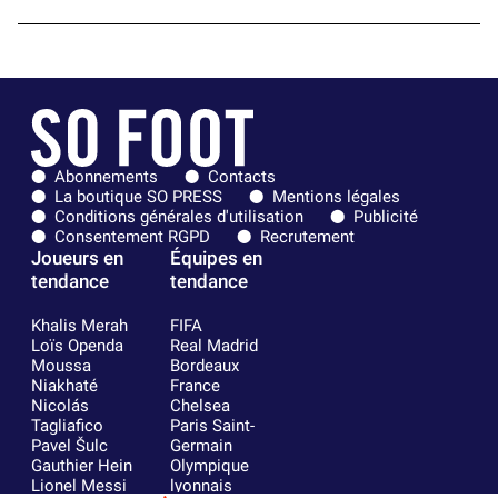
Abonnements
Contacts
La boutique SO PRESS
Mentions légales
Conditions générales d'utilisation
Publicité
Consentement RGPD
Recrutement
Joueurs en
Équipes en
tendance
tendance
Khalis Merah
FIFA
Loïs Openda
Real Madrid
Moussa
Bordeaux
Niakhaté
France
Nicolás
Chelsea
Tagliafico
Paris Saint-
Pavel Šulc
Germain
Gauthier Hein
Olympique
Lionel Messi
lyonnais