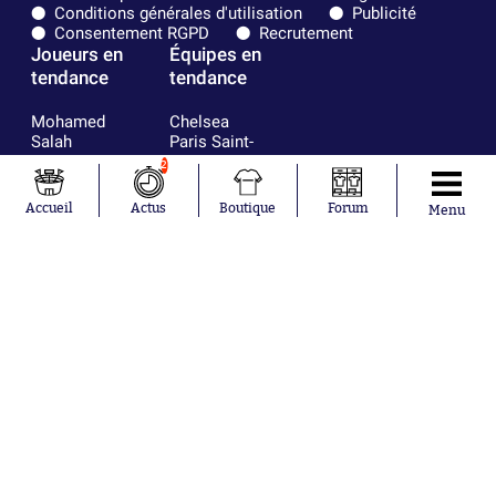
Conditions générales d'utilisation
Publicité
Consentement RGPD
Recrutement
Joueurs en
Équipes en
tendance
tendance
Mohamed
Chelsea
Salah
Paris Saint-
Mykhailo
Germain
2
Mudryk
Bordeaux
Neymar
Olympique
Accueil
Actus
Boutique
Forum
Menu
Khalis Merah
lyonnais
Loïs Openda
FIFA
Moussa
Real Madrid
Niakhaté
RC Strasbourg
Nicolás
AC Milan
Tagliafico
France
Pavel Šulc
RC Lens
Josh Maja
Gauthier Hein