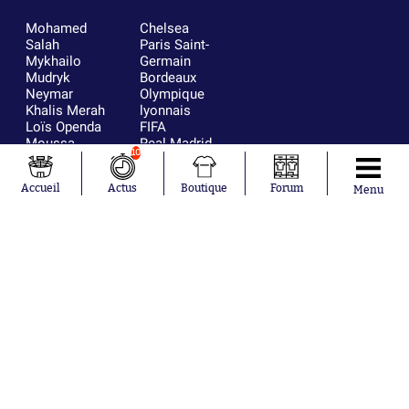
Mohamed
Chelsea
Salah
Paris Saint-
Mykhailo
Germain
Mudryk
Bordeaux
Neymar
Olympique
Khalis Merah
lyonnais
Loïs Openda
FIFA
Moussa
Real Madrid
10
Niakhaté
RC Strasbourg
Nicolás
AC Milan
Accueil
Actus
Boutique
Forum
Tagliafico
France
Menu
Pavel Šulc
RC Lens
Josh Maja
Gauthier Hein