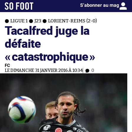
S’abonner au mag
LIGUE 1
J23
LORIENT-REIMS (2-0)
Tacalfred juge la
défaite
«
catastrophique
»
FC
LE DIMANCHE 31 JANVIER 2016 À 10:34
0