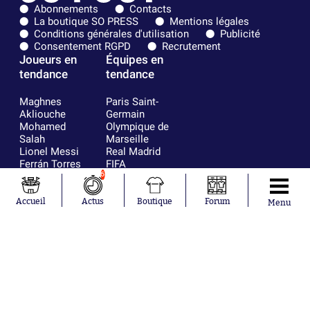
Abonnements
Contacts
La boutique SO PRESS
Mentions légales
Conditions générales d'utilisation
Publicité
Consentement RGPD
Recrutement
Joueurs en
Équipes en
tendance
tendance
Maghnes
Paris Saint-
Akliouche
Germain
Mohamed
Olympique de
Salah
Marseille
Lionel Messi
Real Madrid
Ferrán Torres
FIFA
Kilian Corredor
Olympique
6
Franco
lyonnais
Mastantuono
AS Monaco
Accueil
Actus
Boutique
Forum
Menu
Orel Mangala
FC Barcelone
Rio Mavuba
Argentine
Rodri
RC Strasbourg
Mika Godts
Trabzonspor