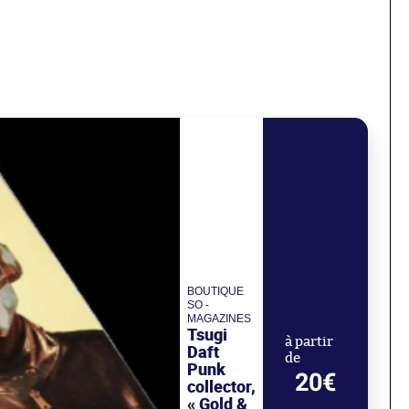
BOUTIQUE
SO -
MAGAZINES
Tsugi
à partir
Daft
de
Punk
20€
collector,
« Gold &