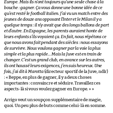
Europe. Mais ils n’ont toujours qu’une seule chose à la
bouche : gagner. Ça vous donne une bonne idée de ce
qu’est resté le football italien. J’ai vu un match entre des
jeunes de douze ans opposant l’Inter et le Milan il y a
quelque temps : il n’y avait que des longs ballons de part
et d’autre. En Espagne, les parents auraient honte de
leurs enfants s’ils voyaient ça. En fait, nous répétons ce
que nous avons fait pendant des siècles : nous essayons
de survivre. Nous voulons gagner par la voie la plus
simple et la plus rapide… Mais la Juve est en train de
changer. C’est un grand club, en avance sur les autres,
ils ont haussé leurs exigences, j’en suis heureux. Une
fois, j’ai dit à Marotta
(directeur sportif de la Juve, ndlr)
: « Beppe, en plus de gagner, il y a deux choses
importantes : convaincre et séduire. Travaillez ces
aspects-là si vous voulez gagner en Europe. » »
Arrigo veut un soupçon supplémentaire de magie,
quoi. Un peu plus de buts comme celui-là en somme.