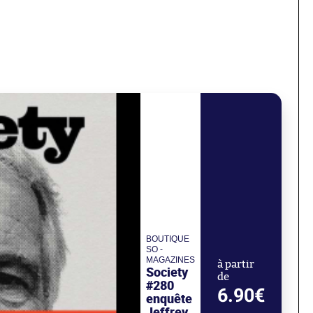
BOUTIQUE
SO -
MAGAZINES
à partir
Society
de
#280
6.90€
enquête
Jeffrey