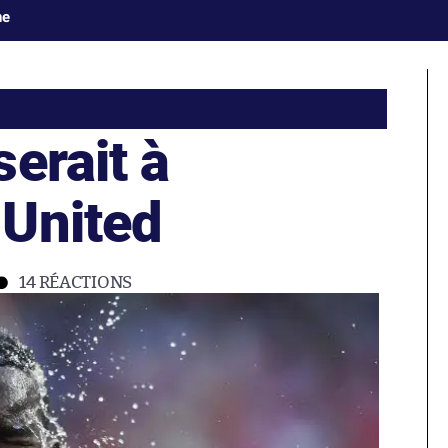
ne
erait à
United
14
RÉACTIONS