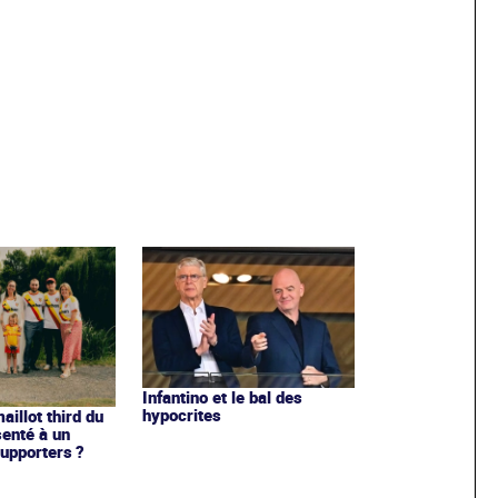
Infantino et le bal des
hypocrites
illot third du
enté à un
upporters ?