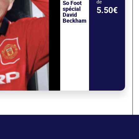
So Foot
de
spécial
5.50€
David
Beckham