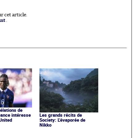
 cet article.
ant
.
élations de
rance intéresse
Les grands récits de
United
Society: L'évaporée de
Nikko