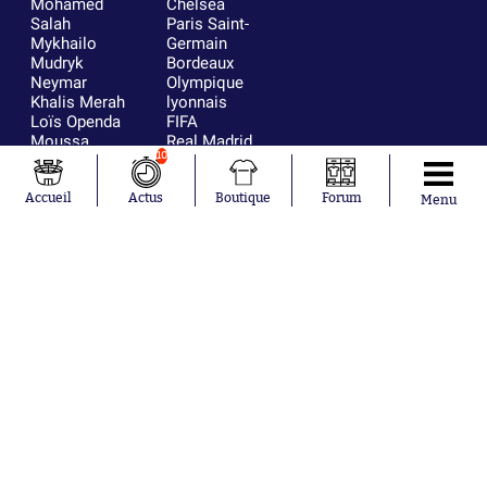
Mohamed
Chelsea
Salah
Paris Saint-
Mykhailo
Germain
Mudryk
Bordeaux
Neymar
Olympique
Khalis Merah
lyonnais
Loïs Openda
FIFA
Moussa
Real Madrid
10
Niakhaté
RC Strasbourg
Nicolás
AC Milan
Tagliafico
France
Accueil
Actus
Boutique
Forum
Menu
Pavel Šulc
RC Lens
Josh Maja
Gauthier Hein