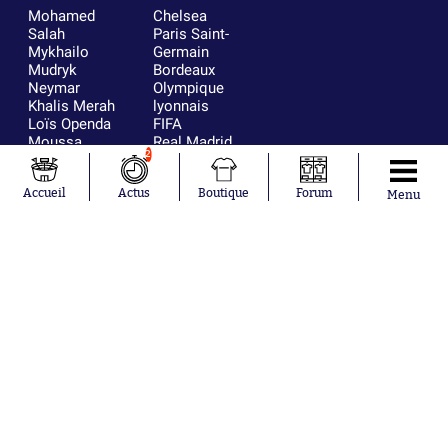
Mohamed
Chelsea
Salah
Paris Saint-
Mykhailo
Germain
Mudryk
Bordeaux
Neymar
Olympique
Khalis Merah
lyonnais
Loïs Openda
FIFA
Moussa
Real Madrid
2
Niakhaté
RC Strasbourg
Nicolás
AC Milan
Accueil
Actus
Boutique
Forum
Tagliafico
France
Menu
Pavel Šulc
RC Lens
Josh Maja
Gauthier Hein