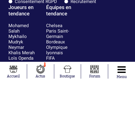
Consentement RGPD
Recrutement
Joueurs en
Équipes en
tendance
tendance
Mohamed
Chelsea
Salah
Paris Saint-
Mykhailo
Germain
Mudryk
Bordeaux
Neymar
Olympique
Khalis Merah
lyonnais
Loïs Openda
FIFA
Moussa
Real Madrid
0
Niakhaté
RC Strasbourg
Nicolás
AC Milan
Accueil
Actus
Boutique
Forum
Menu
Tagliafico
France
Pavel Šulc
RC Lens
Josh Maja
Gauthier Hein