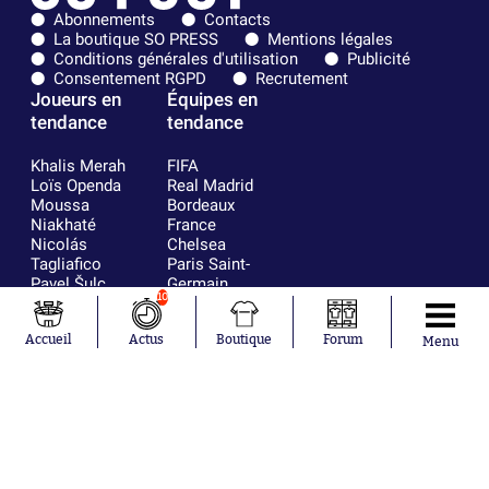
Abonnements
Contacts
La boutique SO PRESS
Mentions légales
Conditions générales d'utilisation
Publicité
Consentement RGPD
Recrutement
Joueurs en
Équipes en
tendance
tendance
Khalis Merah
FIFA
Loïs Openda
Real Madrid
Moussa
Bordeaux
Niakhaté
France
Nicolás
Chelsea
Tagliafico
Paris Saint-
Pavel Šulc
Germain
10
Gauthier Hein
Olympique
Lionel Messi
lyonnais
Accueil
Actus
Boutique
Forum
Gonzalo
AC Milan
Menu
García Torres
RC Strasbourg
Gio Reyna
RC Lens
Leandro
Paredes