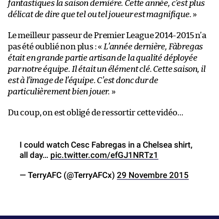
fantastiques la saison dernière. Cette année, c’est plus
délicat de dire que tel ou tel joueur est magnifique.
»
Le meilleur passeur de Premier League 2014-2015 n’a
pas été oublié non plus : «
L’année dernière, Fàbregas
était en grande partie artisan de la qualité déployée
par notre équipe. Il était un élément clé. Cette saison, il
est à l’image de l’équipe. C’est donc dur de
particulièrement bien jouer.
»
Du coup, on est obligé de ressortir cette vidéo…
I could watch Cesc Fabregas in a Chelsea shirt,
all day…
pic.twitter.com/efGJ1NRTz1
— TerryAFC (@TerryAFCx)
29 Novembre 2015