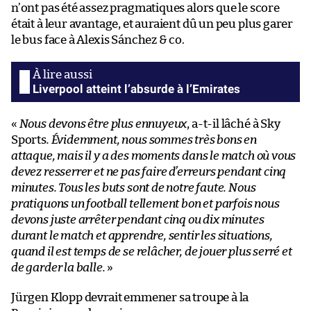
n’ont pas été assez pragmatiques alors que le score
était à leur avantage, et auraient dû un peu plus garer
le bus face à Alexis Sánchez & co.
Liverpool atteint l’absurde à l’Emirates
«
Nous devons être plus ennuyeux
, a-t-il lâché à Sky
Sports
. Évidemment, nous sommes très bons en
attaque, mais il y a des moments dans le match où vous
devez resserrer et ne pas faire d’erreurs pendant cinq
minutes. Tous les buts sont de notre faute. Nous
pratiquons un football tellement bon et parfois nous
devons juste arrêter pendant cinq ou dix minutes
durant le match et apprendre, sentir les situations,
quand il est temps de se relâcher, de jouer plus serré et
de garder la balle.
»
Jürgen Klopp devrait emmener sa troupe à la