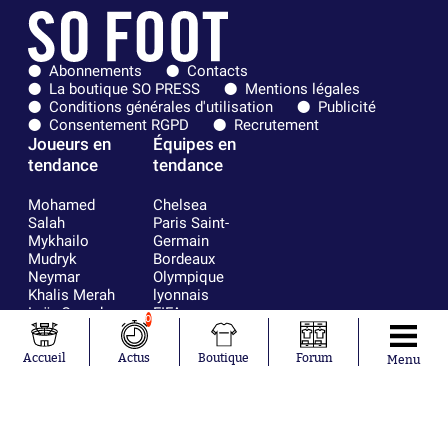
Abonnements
Contacts
La boutique SO PRESS
Mentions légales
Conditions générales d'utilisation
Publicité
Consentement RGPD
Recrutement
Joueurs en
Équipes en
tendance
tendance
Mohamed
Chelsea
Salah
Paris Saint-
Mykhailo
Germain
Mudryk
Bordeaux
Neymar
Olympique
Khalis Merah
lyonnais
Loïs Openda
FIFA
0
Moussa
Real Madrid
Niakhaté
RC Strasbourg
Accueil
Actus
Boutique
Forum
Menu
Nicolás
AC Milan
Tagliafico
France
Pavel Šulc
RC Lens
Josh Maja
Gauthier Hein