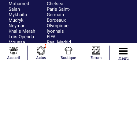
Mohamed
Chelsea
Salah
Paris Saint-
Mykhailo
Germain
Mudryk
Bordeaux
Neymar
Olympique
Khalis Merah
lyonnais
Loïs Openda
FIFA
Moussa
Real Madrid
5
Niakhaté
RC Strasbourg
Nicolás
AC Milan
Tagliafico
France
Accueil
Actus
Boutique
Forum
Menu
Pavel Šulc
RC Lens
Josh Maja
Gauthier Hein