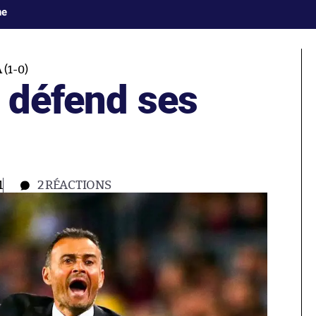
ne
(1-0)
e défend ses
1
2
RÉACTIONS