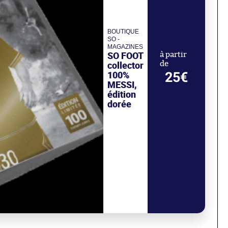
BOUTIQUE
SO -
MAGAZINES
SO FOOT
à partir
collector
de
100%
25€
MESSI,
édition
dorée