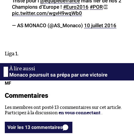
Triste pour l’
@equipedefrance
mais fier de nos 2
Champions d’Europe !
#Euro2016
#POR
👏
pic.twitter.com/wgvH9wqWb0
— AS MONACO (@AS_Monaco)
10 juillet 2016
Liga 1.
Monaco poursuit sa prépa par une victoire
MF
Commentaires
Les membres ont posté 13 commentaires sur cet article.
Participez à la discussion
en vous connectant
.
Voir les 13 commentaires