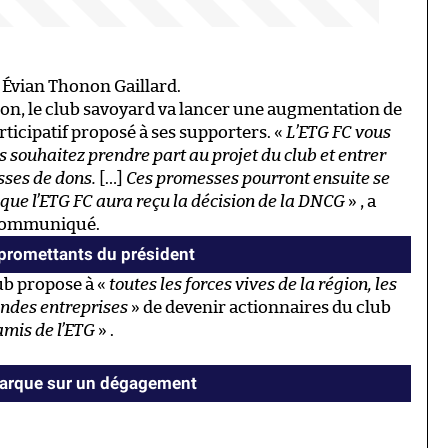
 Évian Thonon Gaillard.
ison, le club savoyard va lancer une augmentation de
articipatif proposé à ses supporters. «
L’ETG FC vous
us souhaitez prendre part au projet du club et entrer
sses de dons.
[…]
Ces promesses pourront ensuite se
 que l’ETG FC aura reçu la décision de la DNCG
» , a
 communiqué.
mpromettants du président
lub propose à «
toutes les forces vives de la région, les
andes entreprises
» de devenir actionnaires du club
amis de l’ETG
» .
 marque sur un dégagement