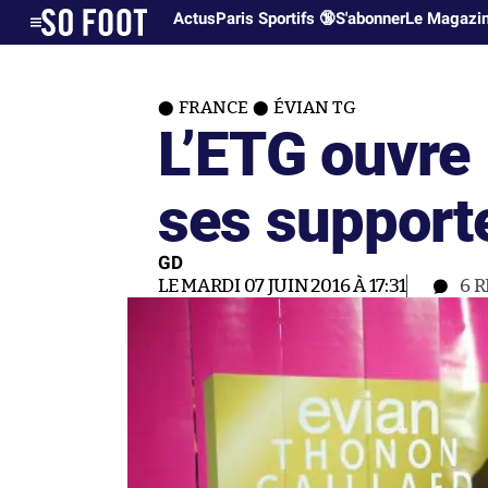
Actus
Paris Sportifs 🔞
S'abonner
Le Magazi
FRANCE
ÉVIAN TG
L’ETG ouvre 
ses support
GD
LE MARDI 07 JUIN 2016 À 17:31
6
R