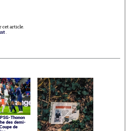
cet article.
ant
.
t PSG-Thonon
iche des demi-
 Coupe de