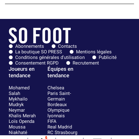
Abonnements
Contacts
La boutique SO PRESS
Mentions légales
Conditions générales d'utilisation
Publicité
Consentement RGPD
Recrutement
Joueurs en
Équipes en
tendance
tendance
Mohamed
Chelsea
Salah
Paris Saint-
Mykhailo
Germain
Mudryk
Bordeaux
Neymar
Olympique
Khalis Merah
lyonnais
Loïs Openda
FIFA
Moussa
Real Madrid
Niakhaté
RC Strasbourg
Nicolás
AC Milan
2