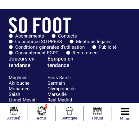
Abonnements
Contacts
La boutique SO PRESS
Mentions légales
Conditions générales d'utilisation
Publicité
Consentement RGPD
Recrutement
Joueurs en
Équipes en
tendance
tendance
Maghnes
Paris Saint-
Akliouche
Germain
Mohamed
Olympique de
Salah
Marseille
Lionel Messi
Real Madrid
Ferrán Torres
FIFA
2
Kilian Corredor
Olympique
Franco
lyonnais
Accueil
Actus
Boutique
Forum
Menu
Mastantuono
AS Monaco
Orel Mangala
FC Barcelone
Rio Mavuba
Argentine