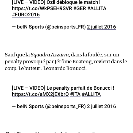
[LIVE – VIDEO] Özil débloque le match !
https://t.co/WkPSEH9SVR
#GER
#ALLITA
#EURO2016
— beIN Sports (@beinsports_FR)
2 juillet 2016
Sauf que la
Squadra Azzurra
, dans la foulée, sur un
penalty provoqué par Jérôme Boateng, revient dans le
coup. Le buteur : Leonardo Bonucci.
[LIVE – VIDEO] Le penalty parfait de Bonucci !
https://t.co/aMX2jEXbrO
#ITA
#ALLITA
— beIN Sports (@beinsports_FR)
2 juillet 2016