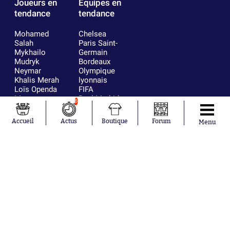
Joueurs en
Équipes en
tendance
tendance
Mohamed
Chelsea
Salah
Paris Saint-
Mykhailo
Germain
Mudryk
Bordeaux
Neymar
Olympique
Khalis Merah
lyonnais
Loïs Openda
FIFA
Moussa
Real Madrid
6
Niakhaté
RC Strasbourg
Nicolás
AC Milan
Accueil
Actus
Boutique
Forum
Menu
Tagliafico
France
Pavel Šulc
RC Lens
Josh Maja
Gauthier Hein