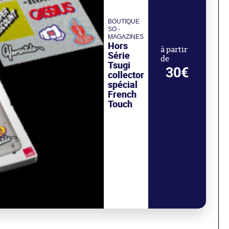
BOUTIQUE
SO -
MAGAZINES
Hors
à partir
Série
de
Tsugi
30€
collector
spécial
French
Touch