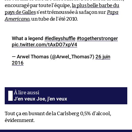
encouragé par toute l’équipe,
la plus belle barbe du
pays de Galles
s’est trémoussée à sa façon sur
Papa
Americano
, un tube de l’été 2010.
What a legend
#ledleyshuffle
#togetherstronger
pic.twitter.com/tAxDO7xpV4
— Arwel Thomas (@Arwel_Thomas7)
26 juin
2016
J’en veux Joe, j’en veux
Tout ça en buvant de la Carlsberg 0,5% d’alcool,
évidemment.