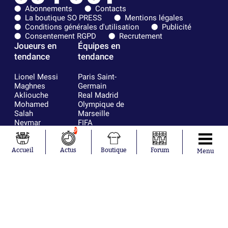
Abonnements
Contacts
La boutique SO PRESS
Mentions légales
Conditions générales d'utilisation
Publicité
Consentement RGPD
Recrutement
Joueurs en
Équipes en
tendance
tendance
Lionel Messi
Paris Saint-
Maghnes
Germain
Akliouche
Real Madrid
Mohamed
Olympique de
Salah
Marseille
Neymar
FIFA
Julián Álvarez
FC Barcelone
9
Ferrán Torres
Argentine
Kilian Corredor
Olympique
Accueil
Actus
Boutique
Forum
Menu
Franco
lyonnais
Mastantuono
AS Monaco
Orel Mangala
RC Strasbourg
Rio Mavuba
Trabzonspor