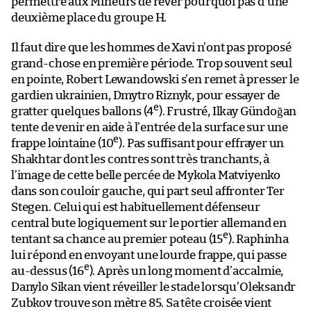
permettre aux Mineurs de rêver pourquoi pas d’une
deuxième place du groupe H.
Il faut dire que les hommes de Xavi n’ont pas proposé
grand-chose en première période. Trop souvent seul
en pointe, Robert Lewandowski s’en remet à presser le
gardien ukrainien, Dmytro Riznyk, pour essayer de
e
gratter quelques ballons (4
). Frustré, Ilkay Gündoğan
tente de venir en aide à l’entrée de la surface sur une
e
frappe lointaine (10
). Pas suffisant pour effrayer un
Shakhtar dont les contres sont très tranchants, à
l’image de cette belle percée de Mykola Matviyenko
dans son couloir gauche, qui part seul affronter Ter
Stegen. Celui qui est habituellement défenseur
central bute logiquement sur le portier allemand en
e
tentant sa chance au premier poteau (15
). Raphinha
lui répond en envoyant une lourde frappe, qui passe
e
au-dessus (16
). Après un long moment d’accalmie,
Danylo Sikan vient réveiller le stade lorsqu’Oleksandr
Zubkov trouve son mètre 85. Sa tête croisée vient