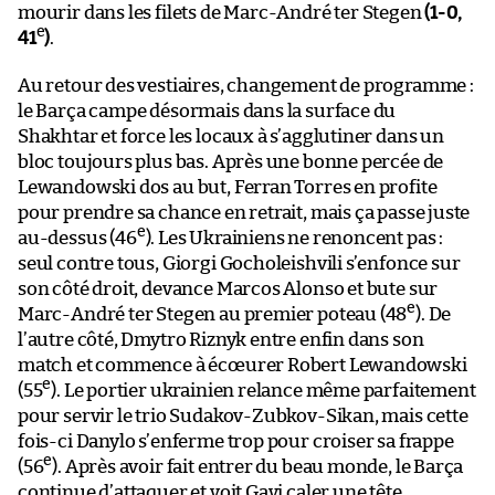
mourir dans les filets de Marc-André ter Stegen
(1-0,
e
41
)
.
Au retour des vestiaires, changement de programme :
le Barça campe désormais dans la surface du
Shakhtar et force les locaux à s’agglutiner dans un
bloc toujours plus bas. Après une bonne percée de
Lewandowski dos au but, Ferran Torres en profite
pour prendre sa chance en retrait, mais ça passe juste
e
au-dessus (46
). Les Ukrainiens ne renoncent pas :
seul contre tous, Giorgi Gocholeishvili s’enfonce sur
son côté droit, devance Marcos Alonso et bute sur
e
Marc-André ter Stegen au premier poteau (48
). De
l’autre côté, Dmytro Riznyk entre enfin dans son
match et commence à écœurer Robert Lewandowski
e
(55
). Le portier ukrainien relance même parfaitement
pour servir le trio Sudakov-Zubkov-Sikan, mais cette
fois-ci Danylo s’enferme trop pour croiser sa frappe
e
(56
). Après avoir fait entrer du beau monde, le Barça
continue d’attaquer et voit Gavi caler une tête