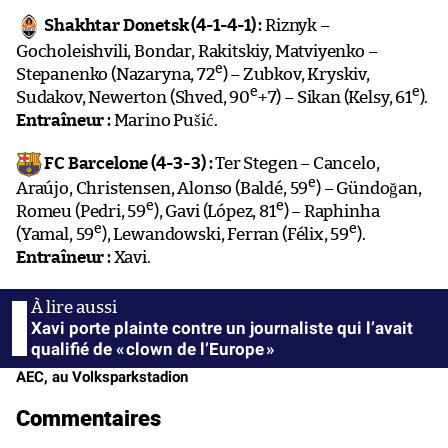
Shakhtar Donetsk (4-1-4-1) :
Riznyk –
Gocholeishvili, Bondar, Rakitskiy, Matviyenko –
e
Stepanenko (Nazaryna, 72
) – Zubkov, Kryskiv,
e
e
Sudakov, Newerton (Shved, 90
+7) – Sikan (Kelsy, 61
).
Entraîneur :
Marino Pušić.
FC Barcelone (4-3-3) :
Ter Stegen – Cancelo,
e
Araújo, Christensen, Alonso (Baldé, 59
) – Gündoğan,
e
e
Romeu (Pedri, 59
), Gavi (López, 81
) – Raphinha
e
e
(Yamal, 59
), Lewandowski, Ferran (Félix, 59
).
Entraîneur :
Xavi.
Xavi porte plainte contre un journaliste qui l’avait
qualifié de « clown de l’Europe »
AEC, au Volksparkstadion
Commentaires