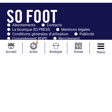
Abonnements
Contacts
La boutique SO PRESS
Mentions légales
Conditions générales d'utilisation
Publicité
Consentement RGPD
Recrutement
Joueurs en
Équipes en
5
tendance
tendance
Accueil
Actus
Boutique
Forum
Menu
Mohamed
Chelsea
Salah
Paris Saint-
Mykhailo
Germain
Mudryk
Bordeaux
Neymar
Olympique
Khalis Merah
lyonnais
Loïs Openda
FIFA
Moussa
Real Madrid
Niakhaté
RC Strasbourg
Nicolás
AC Milan
Tagliafico
France
Pavel Šulc
RC Lens