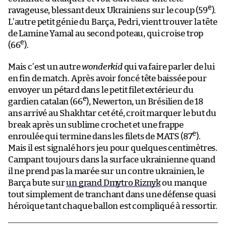
e
ravageuse, blessant deux Ukrainiens sur le coup (59
).
L’autre petit génie du Barça, Pedri, vient trouver la tête
de Lamine Yamal au second poteau, qui croise trop
e
(66
).
Mais c’est un autre
wonderkid
qui va faire parler de lui
en fin de match. Après avoir foncé tête baissée pour
envoyer un pétard dans le petit filet extérieur du
e
gardien catalan (66
), Newerton, un Brésilien de 18
ans arrivé au Shakhtar cet été, croit marquer le but du
break après un sublime crochet et une frappe
e
enroulée qui termine dans les filets de MATS (87
).
Mais il est signalé hors jeu pour quelques centimètres.
Campant toujours dans la surface ukrainienne quand
il ne prend pas la marée sur un contre ukrainien, le
Barça bute sur
un grand Dmytro Riznyk
ou manque
tout simplement de tranchant dans une défense quasi
héroïque tant chaque ballon est compliqué à ressortir.