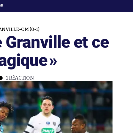
ne
NVILLE-OM (0-1)
 Granville et ce
agique
»
1
RÉACTION