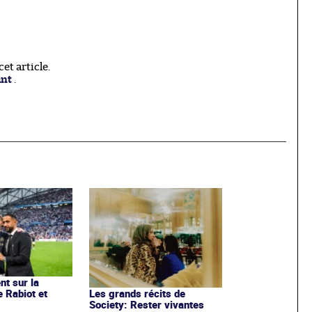
t article.
ant
.
nt sur la
e Rabiot et
Les grands récits de
Society: Rester vivantes