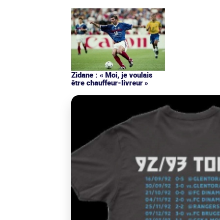
Zidane : « Moi, je voulais
être chauffeur-livreur »