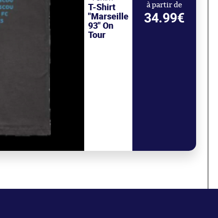
T-Shirt
à partir de
34.99€
"Marseille
93" On
Tour