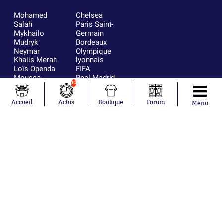
Mohamed
Chelsea
Salah
Paris Saint-
Mykhailo
Germain
Mudryk
Bordeaux
Neymar
Olympique
Khalis Merah
lyonnais
Loïs Openda
FIFA
Moussa
Real Madrid
10
Niakhaté
RC Strasbourg
Nicolás
AC Milan
Accueil
Actus
Boutique
Forum
Tagliafico
France
Menu
Pavel Šulc
RC Lens
Josh Maja
Gauthier Hein