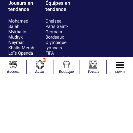
Joueurs en
Équipes en
tendance
tendance
Mohamed
Chelsea
Salah
Paris Saint-
Mykhailo
Germain
Mudryk
Bordeaux
Neymar
Olympique
Khalis Merah
lyonnais
Loïs Openda
FIFA
Moussa
Real Madrid
10
Niakhaté
RC Strasbourg
Nicolás
AC Milan
Accueil
Actus
Boutique
Forum
Menu
Tagliafico
France
Pavel Šulc
RC Lens
Josh Maja
Gauthier Hein