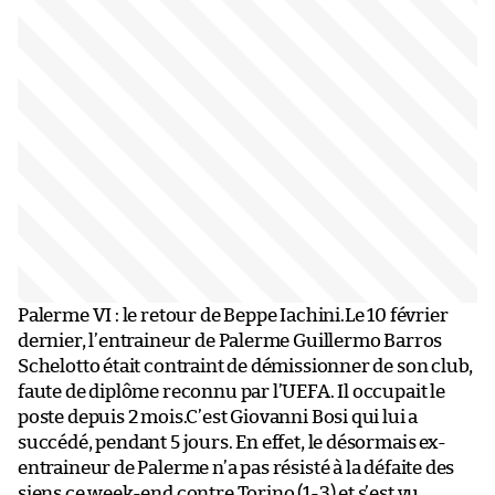
Palerme VI : le retour de Beppe Iachini.Le 10 février
dernier, l’entraineur de Palerme Guillermo Barros
Schelotto était contraint de démissionner de son club,
faute de diplôme reconnu par l’UEFA. Il occupait le
poste depuis 2 mois.C’est Giovanni Bosi qui lui a
succédé, pendant 5 jours. En effet, le désormais ex-
entraineur de Palerme n’a pas résisté à la défaite des
siens ce week-end contre Torino (1-3) et s’est vu