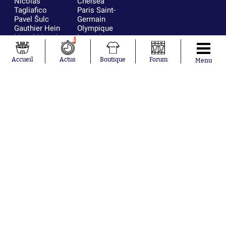
Nicolás
Chelsea
Tagliafico
Paris Saint-
Pavel Šulc
Germain
Gauthier Hein
Olympique
Lionel Messi
lyonnais
1
Gonzalo
AC Milan
García Torres
RC Strasbourg
Accueil
Actus
Boutique
Forum
Menu
Gio Reyna
RC Lens
Leandro
Paredes