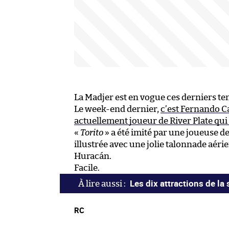
La Madjer est en vogue ces derniers t
Le week-end dernier,
c’est Fernando C
actuellement joueur de River Plate qu
«
Torito
» a été imité par une joueuse de
illustrée avec une jolie talonnade aérie
Huracán.
Facile.
Les dix attractions de la
RC