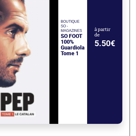
BOUTIQUE
SO -
à partir
MAGAZINES
SO FOOT
de
5.50€
100%
Guardiola
Tome 1