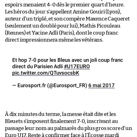
espoirs menaient 4-0 dès le premier quart d’heure.
Les héros du jour s’appellent Amine Gouiri (Lyon),
auteur d’un triplé, et son compère Maxence Caqueret
(seulement un doublé pour lui), Mathis Picouleau
(Rennes) et Yacine Adli (Paris), dont le coup franc
direct impressionnera même les vétérans.
Et hop 7-0 pour les Bleus avec un joli coup franc
direct du Parisien Adli
#U17EURO
pic.twitter.com/QTuvsocsbK
— Eurosport.fr (@Eurosport_FR)
6 mai 2017
À dix minutes du terme, la messe était dite et les
Bleuets s’imposent finalement 7-0, inscrivant au
passage leur nom au palmarès du plus gros score d’un
Euro U17. Reste à confirmer face à l’Écosse mardi