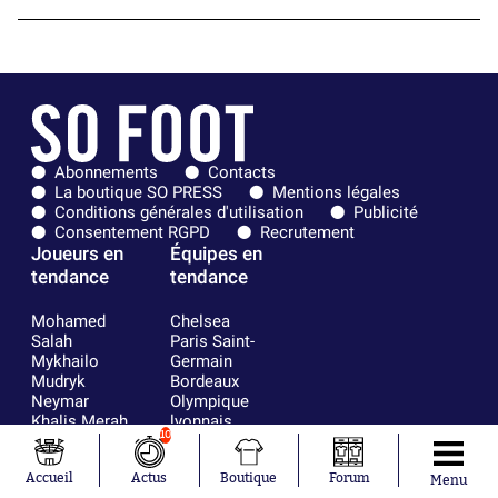
Abonnements
Contacts
La boutique SO PRESS
Mentions légales
Conditions générales d'utilisation
Publicité
Consentement RGPD
Recrutement
Joueurs en
Équipes en
tendance
tendance
Mohamed
Chelsea
Salah
Paris Saint-
Mykhailo
Germain
Mudryk
Bordeaux
Neymar
Olympique
Khalis Merah
lyonnais
10
Loïs Openda
FIFA
Moussa
Real Madrid
Niakhaté
RC Strasbourg
Accueil
Actus
Boutique
Forum
Menu