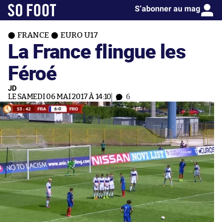
S’abonner au mag
FRANCE
EURO U17
La France flingue les
Féroé
JD
LE SAMEDI 06 MAI 2017 À 14:10
6