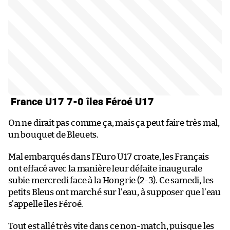
France U17 7-0 îles Féroé U17
On ne dirait pas comme ça, mais ça peut faire très mal,
un bouquet de Bleuets.
Mal embarqués dans l’Euro U17 croate, les Français
ont effacé avec la manière leur défaite inaugurale
subie mercredi face à la Hongrie (2-3). Ce samedi, les
petits Bleus ont marché sur l’eau, à supposer que l’eau
s’appelle îles Féroé.
Tout est allé très vite dans ce non-match, puisque les