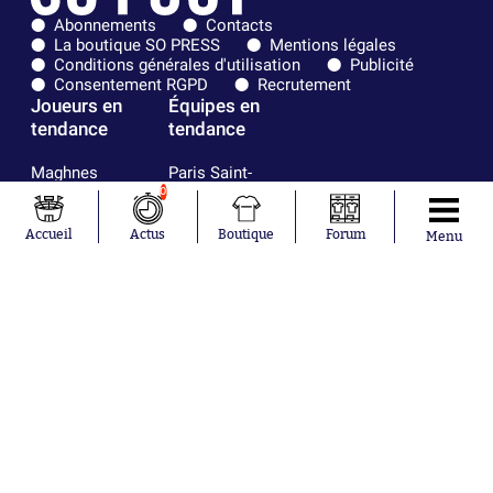
Abonnements
Contacts
La boutique SO PRESS
Mentions légales
Conditions générales d'utilisation
Publicité
Consentement RGPD
Recrutement
Joueurs en
Équipes en
tendance
tendance
Maghnes
Paris Saint-
Akliouche
Germain
0
Mohamed
Olympique de
Salah
Marseille
Accueil
Actus
Boutique
Forum
Menu
Lionel Messi
Real Madrid
Ferrán Torres
FIFA
Kilian Corredor
Olympique
Franco
lyonnais
Mastantuono
AS Monaco
Orel Mangala
FC Barcelone
Rio Mavuba
Argentine
Rodri
RC Strasbourg
Mika Godts
Trabzonspor