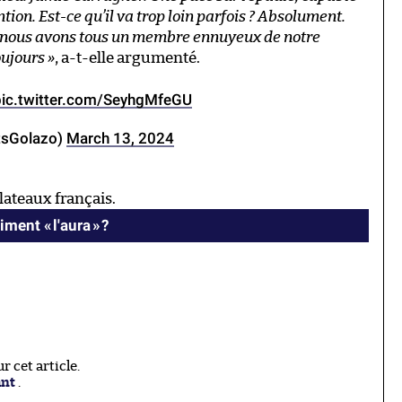
ntion. Est-ce qu’il va trop loin parfois ? Absolument.
 Mais nous avons tous un membre ennuyeux de notre
ujours »
, a-t-elle argumenté.
pic.twitter.com/SeyhgMfeGU
tsGolazo)
March 13, 2024
ateaux français.
ment « l'aura » ?
 cet article.
ant
.