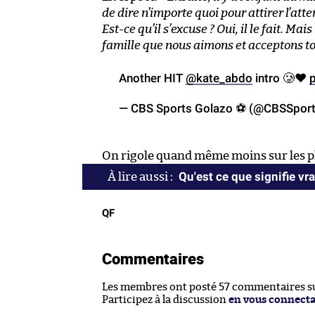
de dire n’importe quoi pour attirer l’atte
Est-ce qu’il s’excuse ? Oui, il le fait.
famille que nous aimons et acceptons to
Another HIT
@kate_abdo
intro 🥲❤️
— CBS Sports Golazo ⚽️ (@CBSSpor
On rigole quand même moins sur les pl
Qu'est ce que signifie vrai
QF
Commentaires
Les membres ont posté 57 commentaires sur
Participez à la discussion
en vous connect