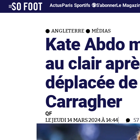
Actus
Paris Sportifs 🔞
S'abonner
Le Magazi
ANGLETERRE
MÉDIAS
Kate Abdo m
au clair apr
déplacée de
Carragher
QF
LE JEUDI 14 MARS 2024 À 14:44
57