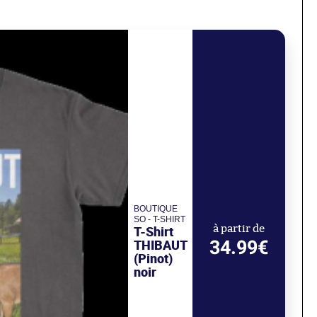
BOUTIQUE
SO - T-SHIRT
T-Shirt
à partir de
34.99€
THIBAUT
(Pinot)
noir