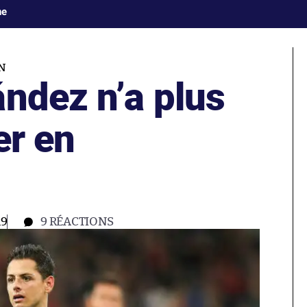
ne
N
ández n’a plus
er en
19
9
RÉACTIONS