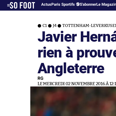
Actus
Paris Sportifs 🔞
S'abonner
Le Magazi
C1
J4
TOTTENHAM-LEVERKUSE
Javier Hern
rien à prouv
Angleterre
RG
LE MERCREDI 02 NOVEMBRE 2016 À 12: