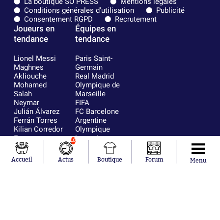
La boutique SO PRESS
Mentions légales
Conditions générales d'utilisation
Publicité
Consentement RGPD
Recrutement
Joueurs en
Équipes en
tendance
tendance
Lionel Messi
Paris Saint-
Maghnes
Germain
Akliouche
Real Madrid
Mohamed
Olympique de
Salah
Marseille
Neymar
FIFA
Julián Álvarez
FC Barcelone
Ferrán Torres
Argentine
Kilian Corredor
Olympique
Franco
lyonnais
10
Mastantuono
AS Monaco
Orel Mangala
RC Strasbourg
Accueil
Actus
Boutique
Forum
Menu
Rio Mavuba
Trabzonspor