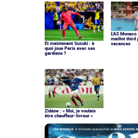
L'AS Monaco d
maillot third
Et maintenant Suzuki : à
vacances
quoi joue Paris avec ses
gardiens ?
Zidane : « Moi, je voulais
être chauffeur-livreur »