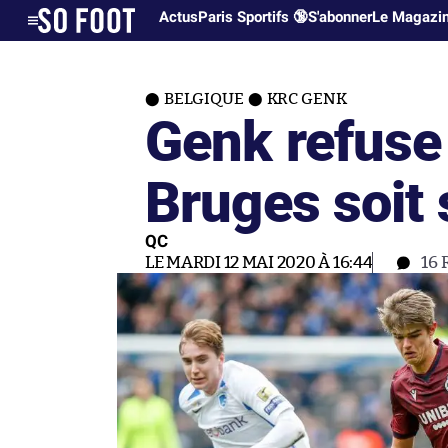
Actus
Paris Sportifs 🔞
S'abonner
Le Magazi
BELGIQUE
KRC GENK
Genk refuse 
Bruges soit
QC
LE MARDI 12 MAI 2020 À 16:44
16