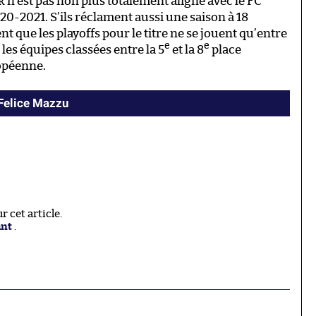
nk n’est pas non plus totalement aligné avec le FC
20-2021. S’ils réclament aussi une saison à 18
t que les playoffs pour le titre ne se jouent qu’entre
e
e
les équipes classées entre la 5
et la 8
place
opéenne.
 Felice Mazzu
 cet article.
ant
.