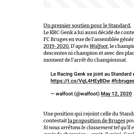
Un premier soutien pour le Standard.
Le KRC Genk a lui aussi décidé de cont
FC Bruges en vue de l’assemblée général
2019-2020.
D’après
Walfoot
, le champ
descentes ni champion et avec des pla
moment de l’arrêt du championnat.
Le Racing Genk se joint au Standard e
https://t.co/VqL4HEyBDw
#fcbruge
— walfoot (@walfoot)
May 12, 2020
Une position qui rejoint celle du Stand
contestait
la proposition de Bruges
pou
Si nous arrêtons le classement tel qu’il es