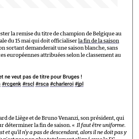
ester la remise du titre de champion de Belgique au
e du 15 mai qui doit officialiser
la fin de la saison
ion sortant demanderait une saison blanche, sans
ces européennes attribuées selon le classement au
t ne veut pas de titre pour Bruges !
s
#rcgenk
#rscl
#rsca
#charleroi
#jpl
ard de Liège et de Bruno Venanzi, son président, qui
r déterminer la fin de saison. «
Il faut être uniforme.
t et qu’il n’y a pas de descendant, alors il ne doit pas y