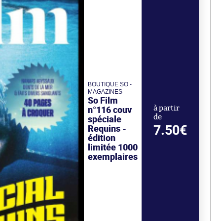
BOUTIQUE SO -
MAGAZINES
So Film
n°116 couv
à partir
de
spéciale
7.50€
Requins -
édition
limitée 1000
exemplaires