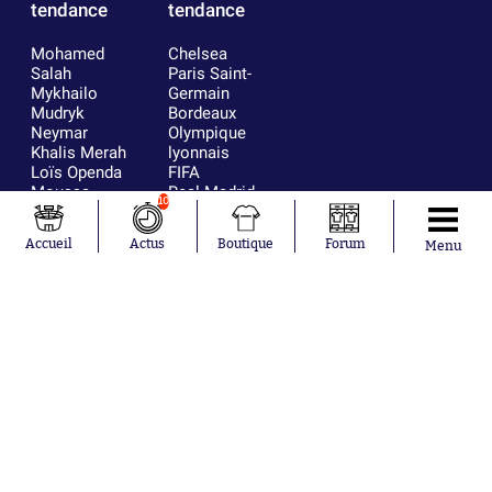
tendance
tendance
Mohamed
Chelsea
Salah
Paris Saint-
Mykhailo
Germain
Mudryk
Bordeaux
Neymar
Olympique
Khalis Merah
lyonnais
Loïs Openda
FIFA
Moussa
Real Madrid
10
Niakhaté
RC Strasbourg
Nicolás
AC Milan
Accueil
Actus
Boutique
Forum
Menu
Tagliafico
France
Pavel Šulc
RC Lens
Josh Maja
Gauthier Hein