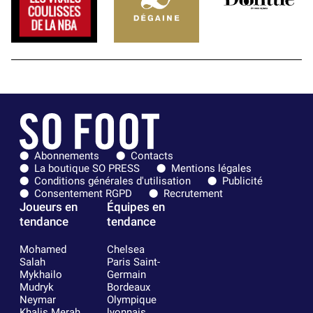
Abonnements
Contacts
La boutique SO PRESS
Mentions légales
Conditions générales d'utilisation
Publicité
Consentement RGPD
Recrutement
Joueurs en
Équipes en
tendance
tendance
Mohamed
Chelsea
Salah
Paris Saint-
Mykhailo
Germain
Mudryk
Bordeaux
Neymar
Olympique
Khalis Merah
lyonnais